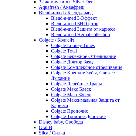
32 жемчужины, Silver Dent
Aquafresh / Аквафреш
Blend-a-med / Бленд-а-мед
Blend-a-med 3-Эффект
Blend-a-med БИО фтор
Blend-a-med Защита от кариеса
Blend-a-med Herbal collection
Colgate / Колгейт
Colgate Looney Tunes
Colgate Total
Colgate Бережное Отбеливание
Colgate Доктор Заяц
Colgate Комплексное отбеливание
Colgate Крепкие Зубы, Свежее
Дыхание
Colgate Лечебные Травы
Colgate Макс Блеск
Colgate Макс Фреш
Colgate Максимальная Защита от
Кариеса
Colgate Прополис
Colgate Тройное Действие
Disney baby, Свобода
Oral-B
Silca / Силка