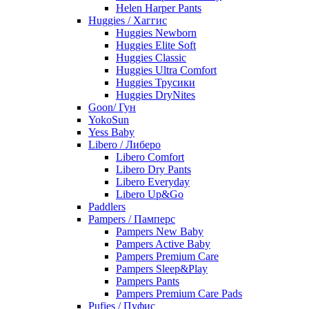
Helen Harper Pants
Huggies / Хаггис
Huggies Newborn
Huggies Elite Soft
Huggies Classic
Huggies Ultra Comfort
Huggies Трусики
Huggies DryNites
Goon/ Гун
YokoSun
Yess Baby
Libero / Либеро
Libero Comfort
Libero Dry Pants
Libero Everyday
Libero Up&Go
Paddlers
Pampers / Памперс
Pampers New Baby
Pampers Active Baby
Pampers Premium Care
Pampers Sleep&Play
Pampers Pants
Pampers Premium Care Pads
Pufies / Пуфис