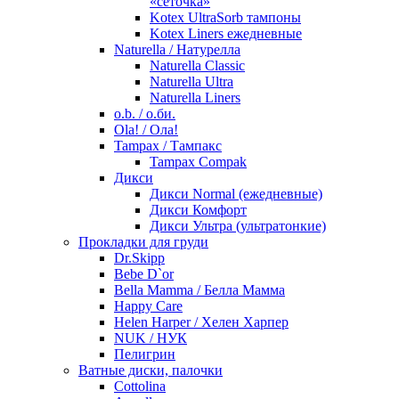
«сеточка»
Kotex UltraSorb тампоны
Kotex Liners ежедневные
Naturella / Натурелла
Naturella Classic
Naturella Ultra
Naturella Liners
o.b. / о.би.
Ola! / Ола!
Tampax / Тампакс
Tampax Compak
Дикси
Дикси Normal (ежедневные)
Дикси Комфорт
Дикси Ультра (ультратонкие)
Прокладки для груди
Dr.Skipp
Bebe D`or
Bella Mamma / Белла Мамма
Happy Care
Helen Harper / Хелен Харпер
NUK / НУК
Пелигрин
Ватные диски, палочки
Cottolina