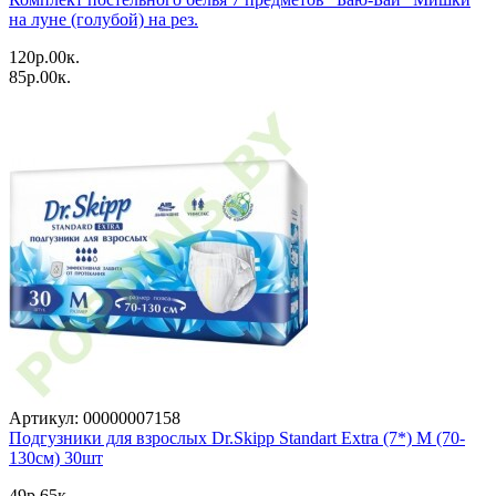
на луне (голубой) на рез.
120p.00к.
85p.00к.
Артикул: 00000007158
Подгузники для взрослых Dr.Skipp Standart Extra (7*) M (70-
130см) 30шт
49p.65к.