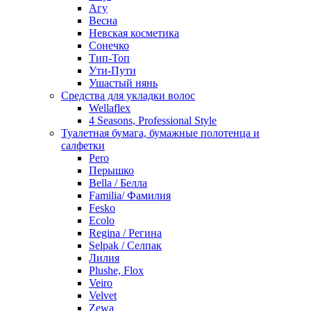
Агу
Весна
Невская косметика
Сонечко
Тип-Топ
Ути-Пути
Ушастый нянь
Средства для укладки волос
Wellaflex
4 Seasons, Professional Style
Туалетная бумага, бумажные полотенца и
салфетки
Pero
Перышко
Bella / Белла
Familia/ Фамилия
Fesko
Ecolo
Regina / Регина
Selpak / Селпак
Лилия
Plushe, Flox
Veiro
Velvet
Zewa