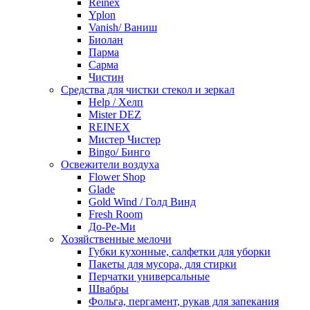
Reinex
Yplon
Vanish/ Ваниш
Биолан
Парма
Сарма
Чистин
Средства для чистки стекол и зеркал
Help / Хелп
Mister DEZ
REINEX
Мистер Чистер
Bingo/ Бинго
Освежители воздуха
Flower Shop
Glade
Gold Wind / Голд Винд
Fresh Room
До-Ре-Ми
Хозяйственные мелочи
Губки кухонные, салфетки для уборки
Пакеты для мусора, для стирки
Перчатки универсальные
Швабры
Фольга, пергамент, рукав для запекания