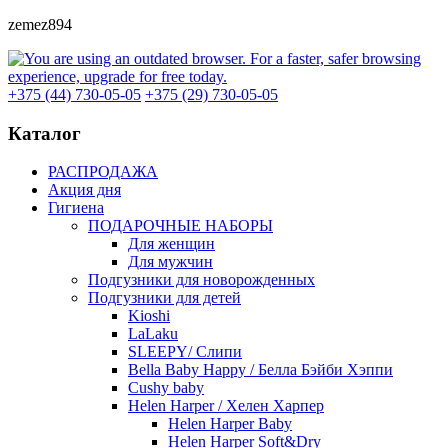
zemez894
+375 (44) 730-05-05
+375 (29) 730-05-05
Каталог
РАСПРОДАЖА
Акция дня
Гигиена
ПОДАРОЧНЫЕ НАБОРЫ
Для женщин
Для мужчин
Подгузники для новорожденных
Подгузники для детей
Kioshi
LaLaku
SLEEPY/ Слипи
Bella Baby Happy / Белла Бэйби Хэппи
Cushy baby
Helen Harper / Хелен Харпер
Helen Harper Baby
Helen Harper Soft&Dry