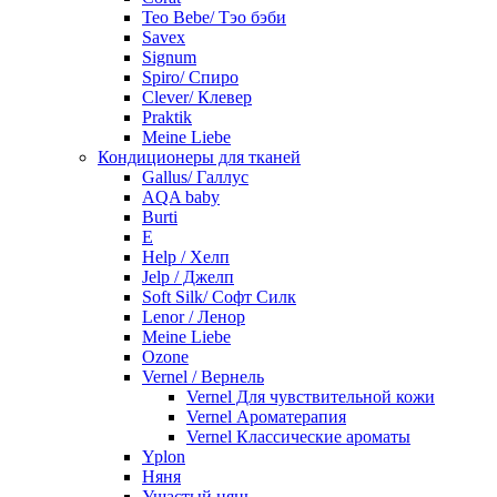
Teo Bebe/ Тэо бэби
Savex
Signum
Spiro/ Спиро
Clever/ Клевер
Praktik
Meine Liebe
Кондиционеры для тканей
Gallus/ Галлус
AQA baby
Burti
E
Help / Хелп
Jelp / Джелп
Soft Silk/ Софт Силк
Lenor / Ленор
Meine Liebe
Ozone
Vernel / Вернель
Vernel Для чувствительной кожи
Vernel Ароматерапия
Vernel Классические ароматы
Yplon
Няня
Ушастый нянь