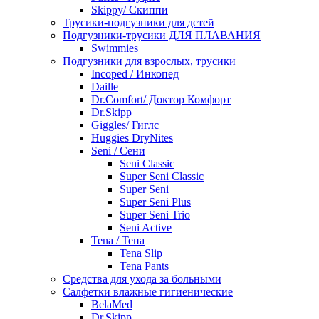
Skippy/ Скиппи
Трусики-подгузники для детей
Подгузники-трусики ДЛЯ ПЛАВАНИЯ
Swimmies
Подгузники для взрослых, трусики
Incoped / Инкопед
Daille
Dr.Comfort/ Доктор Комфорт
Dr.Skipp
Giggles/ Гиглс
Huggies DryNites
Seni / Сени
Seni Classic
Super Seni Classic
Super Seni
Super Seni Plus
Super Seni Trio
Seni Active
Tena / Тена
Tena Slip
Tena Pants
Средства для ухода за больными
Салфетки влажные гигиенические
BelaMed
Dr.Skipp