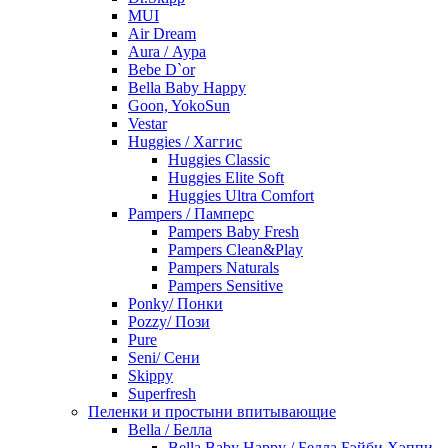
MUI
Air Dream
Aura / Аура
Bebe D`or
Bella Baby Happy
Goon, YokoSun
Vestar
Huggies / Хаггис
Huggies Classic
Huggies Elite Soft
Huggies Ultra Comfort
Pampers / Памперс
Pampers Baby Fresh
Pampers Clean&Play
Pampers Naturals
Pampers Sensitive
Ponky/ Понки
Pozzy/ Пози
Pure
Seni/ Сени
Skippy
Superfresh
Пеленки и простыни впитывающие
Bella / Белла
Bella Baby Happy / Белла Бэйби Хэппи