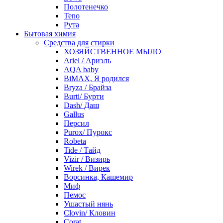
Полотенечко
Teno
Рута
Бытовая химия
Средства для стирки
ХОЗЯЙСТВЕННОЕ МЫЛО
Ariel / Ариэль
AQA baby
BiMAX, Я родился
Bryza / Брайза
Burti/ Бурти
Dash/ Даш
Gallus
Персил
Purox/ Пурокс
Robeta
Tide / Тайд
Vizir / Визирь
Wirek / Вирек
Ворсинка, Кашемир
Миф
Пемос
Ушастый нянь
Clovin/ Кловин
Corat