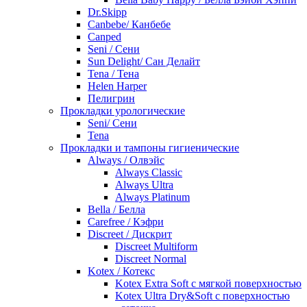
Dr.Skipp
Canbebe/ Канбебе
Canped
Seni / Сени
Sun Delight/ Сан Делайт
Tena / Тена
Helen Harper
Пелигрин
Прокладки урологические
Seni/ Сени
Tena
Прокладки и тампоны гигиенические
Always / Олвэйс
Always Classic
Always Ultra
Always Platinum
Bella / Белла
Carefree / Кэфри
Discreet / Дискрит
Discreet Multiform
Discreet Normal
Kotex / Котекс
Kotex Extra Soft с мягкой поверхностью
Kotex Ultra Dry&Soft с поверхностью