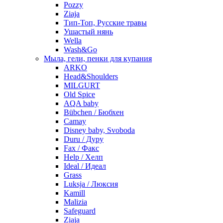
Pozzy
Ziaja
Тип-Топ, Русские травы
Ушастый нянь
Wella
Wash&Go
Мыла, гели, пенки для купания
ARKO
Head&Shoulders
MILGURT
Old Spice
AQA baby
Bübchen / Бюбхен
Camay
Disney baby, Svoboda
Duru / Дуру
Fax / Факс
Help / Хелп
Ideal / Идеал
Grass
Luksja / Люксия
Kamill
Malizia
Safeguard
Ziaja