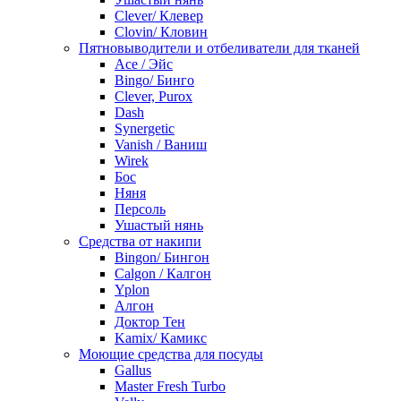
Clever/ Клевер
Clovin/ Кловин
Пятновыводители и отбеливатели для тканей
Ace / Эйс
Bingo/ Бинго
Clever, Purox
Dash
Synergetic
Vanish / Ваниш
Wirek
Бос
Няня
Персоль
Ушастый нянь
Средства от накипи
Bingon/ Бингон
Calgon / Калгон
Yplon
Алгон
Доктор Тен
Kamix/ Камикс
Моющие средства для посуды
Gallus
Master Fresh Turbo