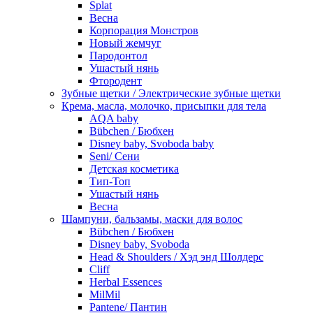
Splat
Весна
Корпорация Монстров
Новый жемчуг
Пародонтол
Ушастый нянь
Фтородент
Зубные щетки / Электрические зубные щетки
Крема, масла, молочко, присыпки для тела
AQA baby
Bübchen / Бюбхен
Disney baby, Svoboda baby
Seni/ Сени
Детская косметика
Тип-Топ
Ушастый нянь
Весна
Шампуни, бальзамы, маски для волос
Bübchen / Бюбхен
Disney baby, Svoboda
Head & Shoulders / Хэд энд Шолдерс
Cliff
Herbal Essences
MilMil
Pantene/ Пантин