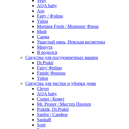
Velly
AQA baby
Aos
Fairy / Фэйри
Yplon
Morning Fresh / Морнинг Фреш
Миф
Сарма
Ушастый нянь, Невская косметика
Минута
Я родился
Средства для посудомоечных машин
Dr.Prakti
Fairy/ Фейри
Finish/ Финиш
Yplon
Средства для чистки и уборки дома
Clever
AQA baby
Comet / Комет
Mr. Proper / Мистер Пропер
Praktik, Dr.Prakti
Sanfor / Санфор
SanitaR
Sorti