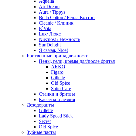
Aquella
Air Dream
Aura / Tippys
Bella Cotton / Белла Коттон
Cleanic / Клиник
E`Vita
Lux/ Люкс
Nieznost / Нежность
SunDelight
Я самая, Nice!
Бритвенные принадлежности
Пены, гели, кремы для/после бритья
ARKO
Figaro
Gillette
Old Spice
Satin Care
Станки и бритвы
Кассеты и лезвия
Дезодоранты
Gillette
Lady Speed Stick
Secret
Old Spice
Зубные пасты