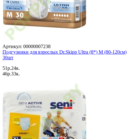
Артикул: 00000007238
Подгузники для взрослых Dr.Skipp Ultra (8*) M (80-120см)
30шт
51p.24к.
46p.33к.