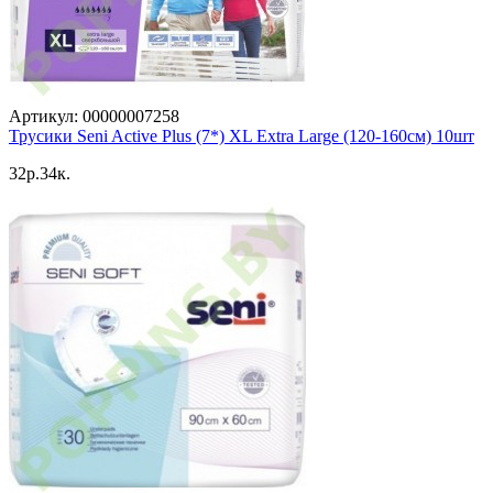
Артикул: 00000007258
Трусики Seni Active Plus (7*) ХL Extra Large (120-160см) 10шт
32p.34к.