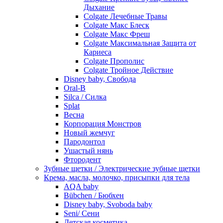
Дыхание
Colgate Лечебные Травы
Colgate Макс Блеск
Colgate Макс Фреш
Colgate Максимальная Защита от
Кариеса
Colgate Прополис
Colgate Тройное Действие
Disney baby, Свобода
Oral-B
Silca / Силка
Splat
Весна
Корпорация Монстров
Новый жемчуг
Пародонтол
Ушастый нянь
Фтородент
Зубные щетки / Электрические зубные щетки
Крема, масла, молочко, присыпки для тела
AQA baby
Bübchen / Бюбхен
Disney baby, Svoboda baby
Seni/ Сени
Детская косметика