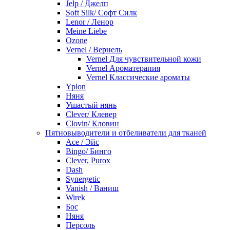
Jelp / Джелп
Soft Silk/ Софт Силк
Lenor / Ленор
Meine Liebe
Ozone
Vernel / Вернель
Vernel Для чувствительной кожи
Vernel Ароматерапия
Vernel Классические ароматы
Yplon
Няня
Ушастый нянь
Clever/ Клевер
Clovin/ Кловин
Пятновыводители и отбеливатели для тканей
Ace / Эйс
Bingo/ Бинго
Clever, Purox
Dash
Synergetic
Vanish / Ваниш
Wirek
Бос
Няня
Персоль