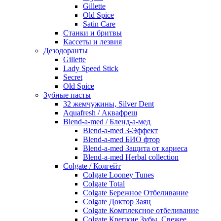
Gillette
Old Spice
Satin Care
Станки и бритвы
Кассеты и лезвия
Дезодоранты
Gillette
Lady Speed Stick
Secret
Old Spice
Зубные пасты
32 жемчужины, Silver Dent
Aquafresh / Аквафреш
Blend-a-med / Бленд-а-мед
Blend-a-med 3-Эффект
Blend-a-med БИО фтор
Blend-a-med Защита от кариеса
Blend-a-med Herbal collection
Colgate / Колгейт
Colgate Looney Tunes
Colgate Total
Colgate Бережное Отбеливание
Colgate Доктор Заяц
Colgate Комплексное отбеливание
Colgate Крепкие Зубы, Свежее