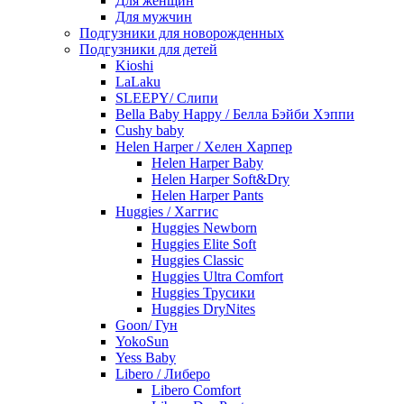
Для женщин
Для мужчин
Подгузники для новорожденных
Подгузники для детей
Kioshi
LaLaku
SLEEPY/ Слипи
Bella Baby Happy / Белла Бэйби Хэппи
Cushy baby
Helen Harper / Хелен Харпер
Helen Harper Baby
Helen Harper Soft&Dry
Helen Harper Pants
Huggies / Хаггис
Huggies Newborn
Huggies Elite Soft
Huggies Classic
Huggies Ultra Comfort
Huggies Трусики
Huggies DryNites
Goon/ Гун
YokoSun
Yess Baby
Libero / Либеро
Libero Comfort