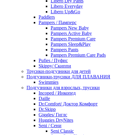
Libero Dry Pants
Libero Everyday
Libero Up&Go
Paddlers
Pampers / Памперс
Pampers New Baby
Pampers Active Baby
Pampers Premium Care
Pampers Sleep&Play
Pampers Pants
Pampers Premium Care Pads
Pufies / Пуфис
Skippy/ Скиппи
Трусики-подгузники для детей
Подгузники-трусики ДЛЯ ПЛАВАНИЯ
Swimmies
Подгузники для взрослых, трусики
Incoped / Инкопед
Daille
Dr.Comfort/ Доктор Комфорт
Dr.Skipp
Giggles/ Гиглс
Huggies DryNites
Seni / Сени
Seni Classic