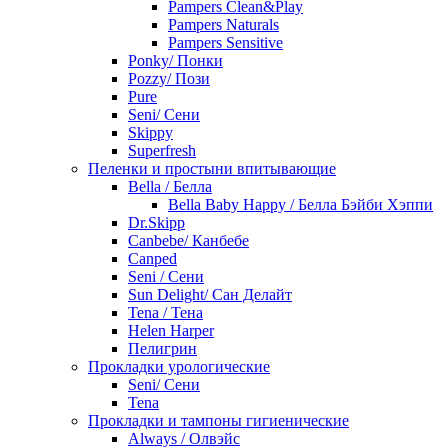
Pampers Clean&Play
Pampers Naturals
Pampers Sensitive
Ponky/ Понки
Pozzy/ Пози
Pure
Seni/ Сени
Skippy
Superfresh
Пеленки и простыни впитывающие
Bella / Белла
Bella Baby Happy / Белла Бэйби Хэппи
Dr.Skipp
Canbebe/ Канбебе
Canped
Seni / Сени
Sun Delight/ Сан Делайт
Tena / Тена
Helen Harper
Пелигрин
Прокладки урологические
Seni/ Сени
Tena
Прокладки и тампоны гигиенические
Always / Олвэйс