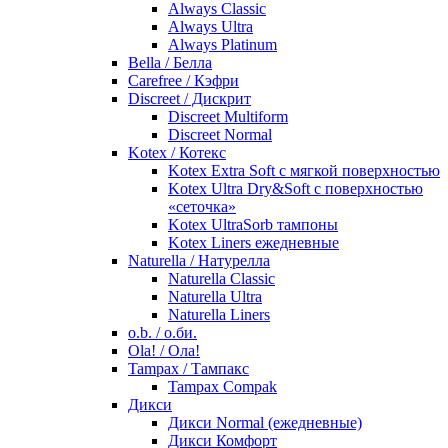
Always Classic
Always Ultra
Always Platinum
Bella / Белла
Carefree / Кэфри
Discreet / Дискрит
Discreet Multiform
Discreet Normal
Kotex / Котекс
Kotex Extra Soft с мягкой поверхностью
Kotex Ultra Dry&Soft с поверхностью
«сеточка»
Kotex UltraSorb тампоны
Kotex Liners ежедневные
Naturella / Натурелла
Naturella Classic
Naturella Ultra
Naturella Liners
o.b. / о.би.
Ola! / Ола!
Tampax / Тампакс
Tampax Compak
Дикси
Дикси Normal (ежедневные)
Дикси Комфорт