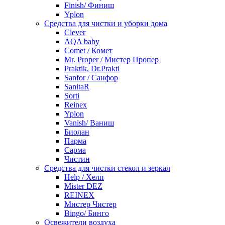
Finish/ Финиш
Yplon
Средства для чистки и уборки дома
Clever
AQA baby
Comet / Комет
Mr. Proper / Мистер Пропер
Praktik, Dr.Prakti
Sanfor / Санфор
SanitaR
Sorti
Reinex
Yplon
Vanish/ Ваниш
Биолан
Парма
Сарма
Чистин
Средства для чистки стекол и зеркал
Help / Хелп
Mister DEZ
REINEX
Мистер Чистер
Bingo/ Бинго
Освежители воздуха