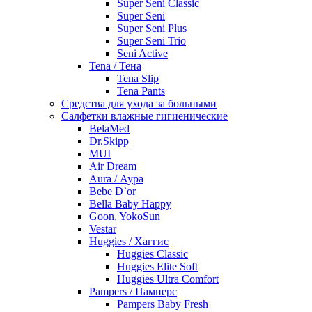
Super Seni Classic
Super Seni
Super Seni Plus
Super Seni Trio
Seni Active
Tena / Тена
Tena Slip
Tena Pants
Средства для ухода за больными
Салфетки влажные гигиенические
BelaMed
Dr.Skipp
MUI
Air Dream
Aura / Аура
Bebe D`or
Bella Baby Happy
Goon, YokoSun
Vestar
Huggies / Хаггис
Huggies Classic
Huggies Elite Soft
Huggies Ultra Comfort
Pampers / Памперс
Pampers Baby Fresh