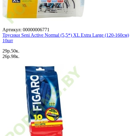
Артикул: 00000006771
Трусики Seni Active Normal (5,5*) XL Extra Large (120-160см)
10шт
29p.50к.
26p.98к.