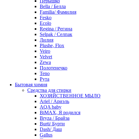
Перышко
Bella / Белла
Familia/ Фамилия
Fesko
Ecolo
Regina / Регина
Selpak / Селпак
Лилия
Plushe, Flox
Veiro
Velvet
Zewa
Полотенечко
Teno
Рута
Бытовая химия
Средства для стирки
ХОЗЯЙСТВЕННОЕ МЫЛО
Ariel / Ариэль
AQA baby
BiMAX, Я родился
Bryza / Брайза
Burti/ Бурти
Dash/ Даш
Gallus