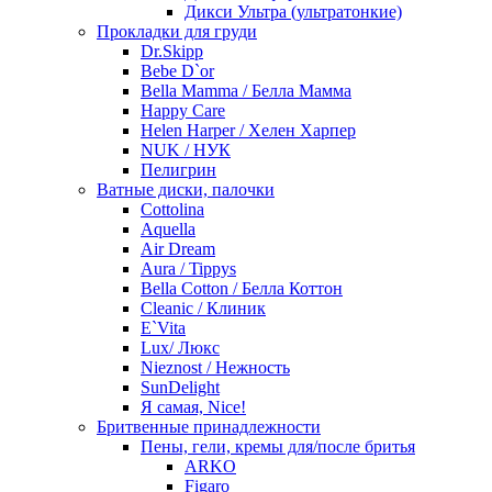
Дикси Ультра (ультратонкие)
Прокладки для груди
Dr.Skipp
Bebe D`or
Bella Mamma / Белла Мамма
Happy Care
Helen Harper / Хелен Харпер
NUK / НУК
Пелигрин
Ватные диски, палочки
Cottolina
Aquella
Air Dream
Aura / Tippys
Bella Cotton / Белла Коттон
Cleanic / Клиник
E`Vita
Lux/ Люкс
Nieznost / Нежность
SunDelight
Я самая, Nice!
Бритвенные принадлежности
Пены, гели, кремы для/после бритья
ARKO
Figaro