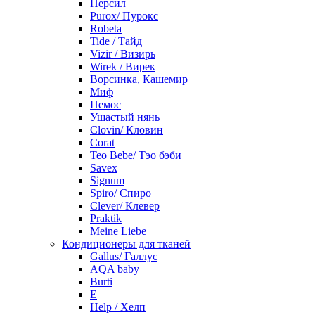
Персил
Purox/ Пурокс
Robeta
Tide / Тайд
Vizir / Визирь
Wirek / Вирек
Ворсинка, Кашемир
Миф
Пемос
Ушастый нянь
Clovin/ Кловин
Corat
Teo Bebe/ Тэо бэби
Savex
Signum
Spiro/ Спиро
Clever/ Клевер
Praktik
Meine Liebe
Кондиционеры для тканей
Gallus/ Галлус
AQA baby
Burti
E
Help / Хелп