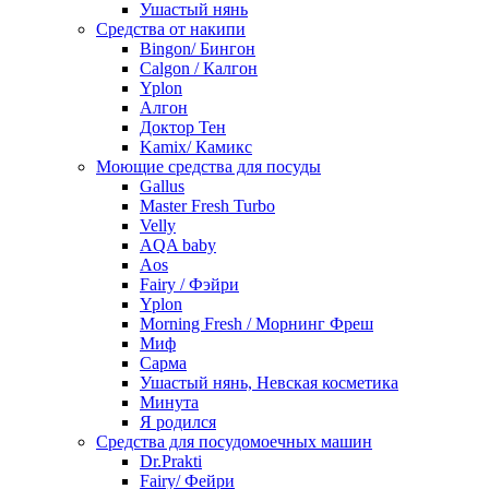
Ушастый нянь
Средства от накипи
Bingon/ Бингон
Calgon / Калгон
Yplon
Алгон
Доктор Тен
Kamix/ Камикс
Моющие средства для посуды
Gallus
Master Fresh Turbo
Velly
AQA baby
Aos
Fairy / Фэйри
Yplon
Morning Fresh / Морнинг Фреш
Миф
Сарма
Ушастый нянь, Невская косметика
Минута
Я родился
Средства для посудомоечных машин
Dr.Prakti
Fairy/ Фейри