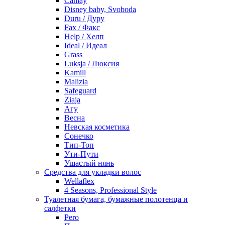
Camay
Disney baby, Svoboda
Duru / Дуру
Fax / Факс
Help / Хелп
Ideal / Идеал
Grass
Luksja / Люксия
Kamill
Malizia
Safeguard
Ziaja
Агу
Весна
Невская косметика
Сонечко
Тип-Топ
Ути-Пути
Ушастый нянь
Средства для укладки волос
Wellaflex
4 Seasons, Professional Style
Туалетная бумага, бумажные полотенца и
салфетки
Pero