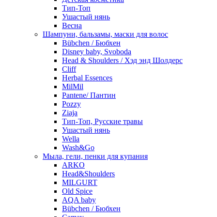
Тип-Топ
Ушастый нянь
Весна
Шампуни, бальзамы, маски для волос
Bübchen / Бюбхен
Disney baby, Svoboda
Head & Shoulders / Хэд энд Шолдерс
Cliff
Herbal Essences
MilMil
Pantene/ Пантин
Pozzy
Ziaja
Тип-Топ, Русские травы
Ушастый нянь
Wella
Wash&Go
Мыла, гели, пенки для купания
ARKO
Head&Shoulders
MILGURT
Old Spice
AQA baby
Bübchen / Бюбхен