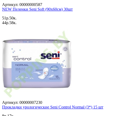
Артикул: 00000000587
NEW Пеленки Seni Soft (90x60см) 30шт
51p.50к.
44p.58к.
Артикул: 00000007230
Прокладки урологические Seni Control Normal (3*) 15 шт
8p.17к.