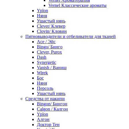
Vernel Ароматерапия
Vernel Классические ароматы
Yplon
Няня
Ушастый нянь
Clever/ Клевер
Clovin/ Кловин
Пятновыводители и отбеливатели для тканей
Ace / Эйс
Bingo/ Бинго
Clever, Purox
Dash
Synergetic
Vanish / Ваниш
Wirek
Бос
Няня
Персоль
Ушастый нянь
Средства от накипи
Bingon/ Бингон
Calgon / Калгон
Yplon
Алгон
Доктор Тен