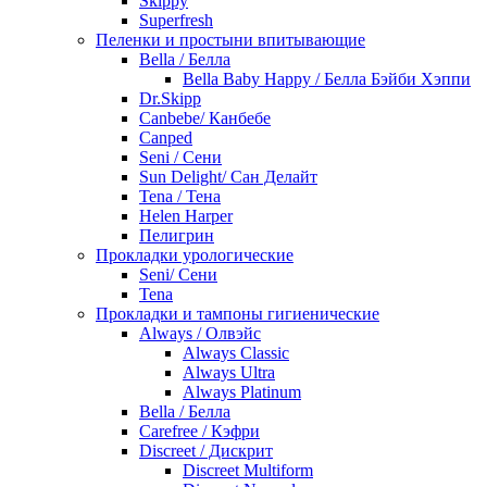
Skippy
Superfresh
Пеленки и простыни впитывающие
Bella / Белла
Bella Baby Happy / Белла Бэйби Хэппи
Dr.Skipp
Canbebe/ Канбебе
Canped
Seni / Сени
Sun Delight/ Сан Делайт
Tena / Тена
Helen Harper
Пелигрин
Прокладки урологические
Seni/ Сени
Tena
Прокладки и тампоны гигиенические
Always / Олвэйс
Always Classic
Always Ultra
Always Platinum
Bella / Белла
Carefree / Кэфри
Discreet / Дискрит
Discreet Multiform