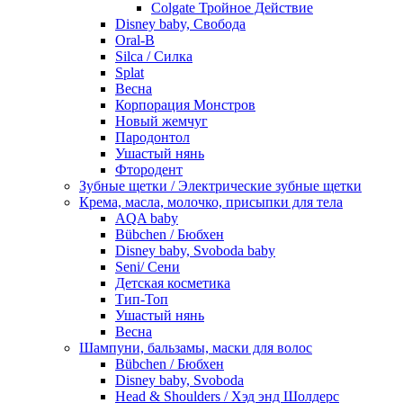
Colgate Тройное Действие
Disney baby, Свобода
Oral-B
Silca / Силка
Splat
Весна
Корпорация Монстров
Новый жемчуг
Пародонтол
Ушастый нянь
Фтородент
Зубные щетки / Электрические зубные щетки
Крема, масла, молочко, присыпки для тела
AQA baby
Bübchen / Бюбхен
Disney baby, Svoboda baby
Seni/ Сени
Детская косметика
Тип-Топ
Ушастый нянь
Весна
Шампуни, бальзамы, маски для волос
Bübchen / Бюбхен
Disney baby, Svoboda
Head & Shoulders / Хэд энд Шолдерс