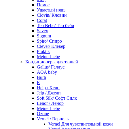
Пемос
Ушастый нянь
Clovin/ Кловин
Corat
Teo Bebe/ Тэо бэби
Savex
Signum
Spiro/ Спиро
Clever/ Клевер
Praktik
Meine Liebe
Кондиционеры для тканей
Gallus/ Галлус
AQA baby
Burti
E
Help / Хелп
Jelp / Джелп
Soft Silk/ Софт Силк
Lenor / Ленор
Meine Liebe
Ozone
Vernel / Вернель
Vernel Для чувствительной кожи