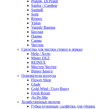
Praktik, Dr.Prakti
Sanfor / Санфор
SanitaR
Sorti
Reinex
Yplon
Vanish/ Ваниш
Биолан
Парма
Сарма
Чистин
Средства для чистки стекол и зеркал
Help / Хелп
Mister DEZ
REINEX
Мистер Чистер
Bingo/ Бинго
Освежители воздуха
Flower Shop
Glade
Gold Wind / Голд Винд
Fresh Room
До-Ре-Ми
Хозяйственные мелочи
Губки кухонные, салфетки для уборки