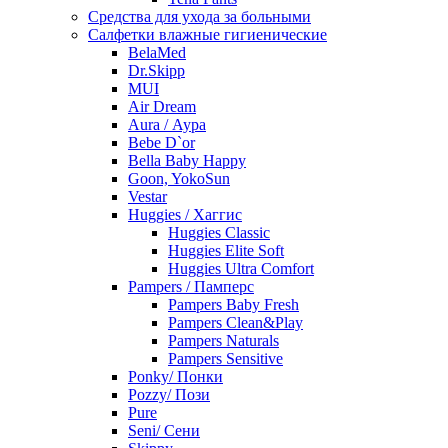
Средства для ухода за больными
Салфетки влажные гигиенические
BelaMed
Dr.Skipp
MUI
Air Dream
Aura / Аура
Bebe D`or
Bella Baby Happy
Goon, YokoSun
Vestar
Huggies / Хаггис
Huggies Classic
Huggies Elite Soft
Huggies Ultra Comfort
Pampers / Памперс
Pampers Baby Fresh
Pampers Clean&Play
Pampers Naturals
Pampers Sensitive
Ponky/ Понки
Pozzy/ Пози
Pure
Seni/ Сени