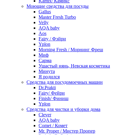
Kamix/ Камикс
Моющие средства для посуды
Gallus
Master Fresh Turbo
Velly
AQA baby
Aos
Fairy / Фэйри
Yplon
Morning Fresh / Морнинг Фреш
Миф
Сарма
Ушастый нянь, Невская косметика
Минута
Я родился
Средства для посудомоечных машин
Dr.Prakti
Fairy/ Фейри
Finish/ Финиш
Yplon
Средства для чистки и уборки дома
Clever
AQA baby
Comet / Комет
Mr. Proper / Мистер Пропер