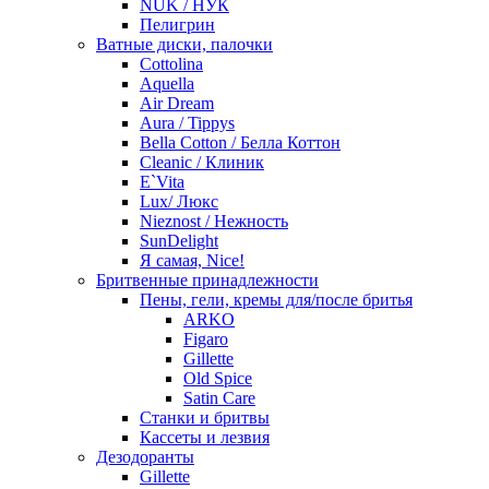
NUK / НУК
Пелигрин
Ватные диски, палочки
Cottolina
Aquella
Air Dream
Aura / Tippys
Bella Cotton / Белла Коттон
Cleanic / Клиник
E`Vita
Lux/ Люкс
Nieznost / Нежность
SunDelight
Я самая, Nice!
Бритвенные принадлежности
Пены, гели, кремы для/после бритья
ARKO
Figaro
Gillette
Old Spice
Satin Care
Станки и бритвы
Кассеты и лезвия
Дезодоранты
Gillette