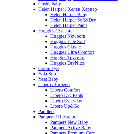
Cushy baby
Helen Harper / Хелен Харпер
Helen Harper Baby
Helen Harper Soft&Dry
Helen Harper Pants
Huggies / Хаггис
Huggies Newborn
Huggies Elite Soft
Huggies Classic
Huggies Ultra Comfort
Huggies Трусики
Huggies DryNites
Goon/ Гун
YokoSun
Yess Baby
Libero / Либеро
Libero Comfort
Libero Dry Pants
Libero Everyday
Libero Up&Go
Paddlers
Pampers / Памперс
Pampers New Baby
Pampers Active Baby
Pampers Premium Care