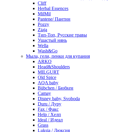
Cliff
Herbal Essences
MilMil
Pantene/ Пантин
Pozzy
Ziaja
Тип-Топ, Русские травы
Ушастый нянь
Wella
Wash&Go
Мыла, гели, пенки для купания
ARKO
Head&Shoulders
MILGURT
Old Spice
AQA baby
Bübchen / Бюбхен
Camay
Disney baby, Svoboda
Duru / Дуру
Fax / Факс
Help / Хелп
Ideal / Идеал
Grass
Luksja / Люксия