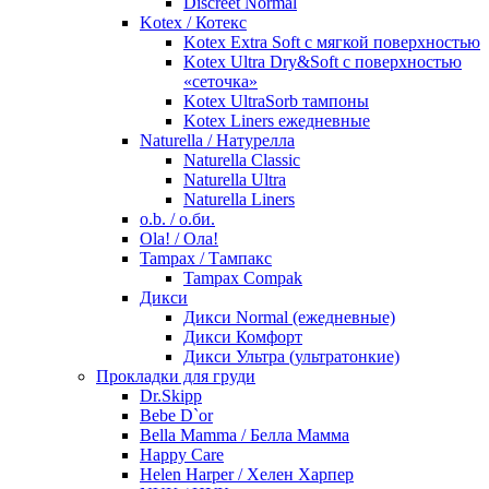
Discreet Normal
Kotex / Котекс
Kotex Extra Soft с мягкой поверхностью
Kotex Ultra Dry&Soft с поверхностью
«сеточка»
Kotex UltraSorb тампоны
Kotex Liners ежедневные
Naturella / Натурелла
Naturella Classic
Naturella Ultra
Naturella Liners
o.b. / о.би.
Ola! / Ола!
Tampax / Тампакс
Tampax Compak
Дикси
Дикси Normal (ежедневные)
Дикси Комфорт
Дикси Ультра (ультратонкие)
Прокладки для груди
Dr.Skipp
Bebe D`or
Bella Mamma / Белла Мамма
Happy Care
Helen Harper / Хелен Харпер