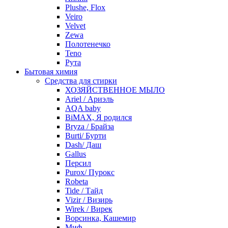
Plushe, Flox
Veiro
Velvet
Zewa
Полотенечко
Teno
Рута
Бытовая химия
Средства для стирки
ХОЗЯЙСТВЕННОЕ МЫЛО
Ariel / Ариэль
AQA baby
BiMAX, Я родился
Bryza / Брайза
Burti/ Бурти
Dash/ Даш
Gallus
Персил
Purox/ Пурокс
Robeta
Tide / Тайд
Vizir / Визирь
Wirek / Вирек
Ворсинка, Кашемир
Миф