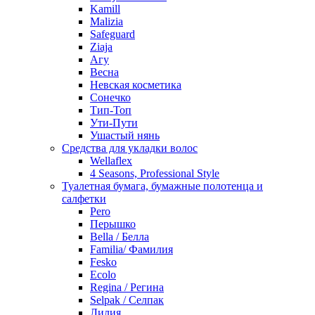
Kamill
Malizia
Safeguard
Ziaja
Агу
Весна
Невская косметика
Сонечко
Тип-Топ
Ути-Пути
Ушастый нянь
Средства для укладки волос
Wellaflex
4 Seasons, Professional Style
Туалетная бумага, бумажные полотенца и
салфетки
Pero
Перышко
Bella / Белла
Familia/ Фамилия
Fesko
Ecolo
Regina / Регина
Selpak / Селпак
Лилия