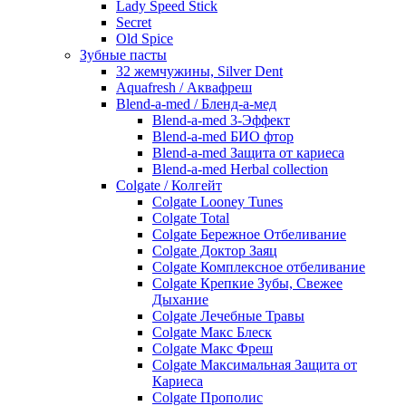
Lady Speed Stick
Secret
Old Spice
Зубные пасты
32 жемчужины, Silver Dent
Aquafresh / Аквафреш
Blend-a-med / Бленд-а-мед
Blend-a-med 3-Эффект
Blend-a-med БИО фтор
Blend-a-med Защита от кариеса
Blend-a-med Herbal collection
Colgate / Колгейт
Colgate Looney Tunes
Colgate Total
Colgate Бережное Отбеливание
Colgate Доктор Заяц
Colgate Комплексное отбеливание
Colgate Крепкие Зубы, Свежее
Дыхание
Colgate Лечебные Травы
Colgate Макс Блеск
Colgate Макс Фреш
Colgate Максимальная Защита от
Кариеса
Colgate Прополис