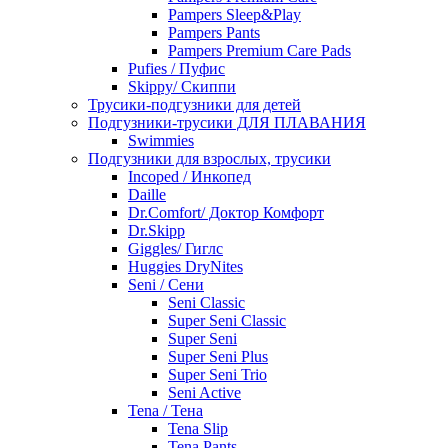
Pampers Sleep&Play
Pampers Pants
Pampers Premium Care Pads
Pufies / Пуфис
Skippy/ Скиппи
Трусики-подгузники для детей
Подгузники-трусики ДЛЯ ПЛАВАНИЯ
Swimmies
Подгузники для взрослых, трусики
Incoped / Инкопед
Daille
Dr.Comfort/ Доктор Комфорт
Dr.Skipp
Giggles/ Гиглс
Huggies DryNites
Seni / Сени
Seni Classic
Super Seni Classic
Super Seni
Super Seni Plus
Super Seni Trio
Seni Active
Tena / Тена
Tena Slip
Tena Pants