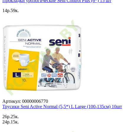
Прокладки урологические Seni Control Plus (6*) 15 шт
14p.59к.
Артикул: 00000006770
Трусики Seni Active Normal (5,5*) L Large (100-135см) 10шт
26p.25к.
24p.15к.