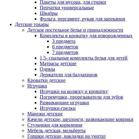
Пакеты для мусора, для стирки
Перчатки универсальные
Швабры
Фольга, пергамент, рукав для запекания
Детские товары
Детское постельное белье и принадлежности
Комплекты в кроватку для новорожденных
3 предмета
6 предметов
7 предметов
1,5- спальные комплекты белья для детей
Матрасы детские
Одеяла
Держатели для балдахинов
Кроватки детские
Игрушки
Игрушки на коляску и кроватку
Погремушки, прорезыватели для зубов
Развивающие игрушки
Игрушки-грелки
Манежи детские
Качели детские, шезлонги, развивающие коврики
Стульчики для кормления
Мебель детская, мольберты
Горшки детские, накладки на унитаз