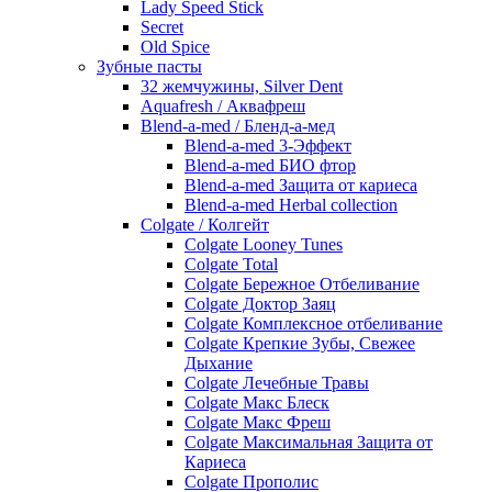
Lady Speed Stick
Secret
Old Spice
Зубные пасты
32 жемчужины, Silver Dent
Aquafresh / Аквафреш
Blend-a-med / Бленд-а-мед
Blend-a-med 3-Эффект
Blend-a-med БИО фтор
Blend-a-med Защита от кариеса
Blend-a-med Herbal collection
Colgate / Колгейт
Colgate Looney Tunes
Colgate Total
Colgate Бережное Отбеливание
Colgate Доктор Заяц
Colgate Комплексное отбеливание
Colgate Крепкие Зубы, Свежее
Дыхание
Colgate Лечебные Травы
Colgate Макс Блеск
Colgate Макс Фреш
Colgate Максимальная Защита от
Кариеса
Colgate Прополис