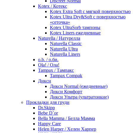
Discreet Normal
Kotex / Котекс
Kotex Extra Soft с мягкой поверхностью
Kotex Ultra Dry&Soft с поверхностью
«сеточка»
Kotex UltraSorb тампоны
Kotex Liners ежедневные
Naturella / Натурелла
Naturella Classic
Naturella Ultra
Naturella Liners
o.b. / о.би.
Ola! / Ола!
Tampax / Тампакс
Tampax Compak
Дикси
Дикси Normal (ежедневные)
Дикси Комфорт
Дикси Ультра (ультратонкие)
Прокладки для груди
Dr.Skipp
Bebe D`or
Bella Mamma / Белла Мамма
Happy Care
Helen Harper / Хелен Харпер