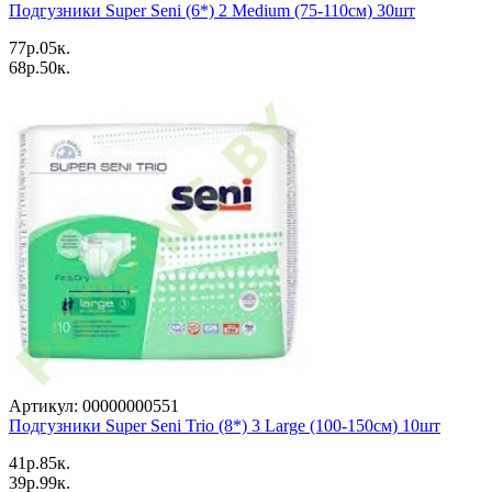
Подгузники Super Seni (6*) 2 Medium (75-110см) 30шт
77p.05к.
68p.50к.
Артикул: 00000000551
Подгузники Super Seni Trio (8*) 3 Large (100-150см) 10шт
41p.85к.
39p.99к.