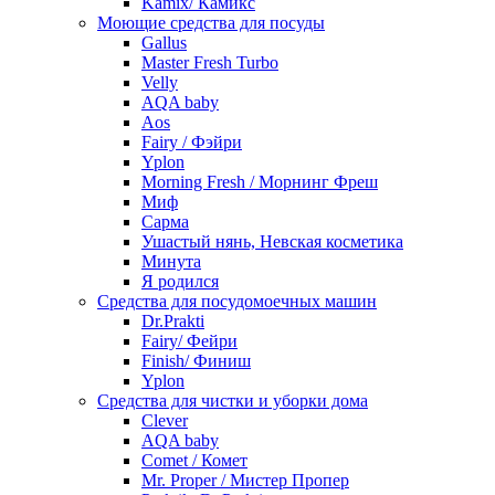
Kamix/ Камикс
Моющие средства для посуды
Gallus
Master Fresh Turbo
Velly
AQA baby
Aos
Fairy / Фэйри
Yplon
Morning Fresh / Морнинг Фреш
Миф
Сарма
Ушастый нянь, Невская косметика
Минута
Я родился
Средства для посудомоечных машин
Dr.Prakti
Fairy/ Фейри
Finish/ Финиш
Yplon
Средства для чистки и уборки дома
Clever
AQA baby
Comet / Комет
Mr. Proper / Мистер Пропер