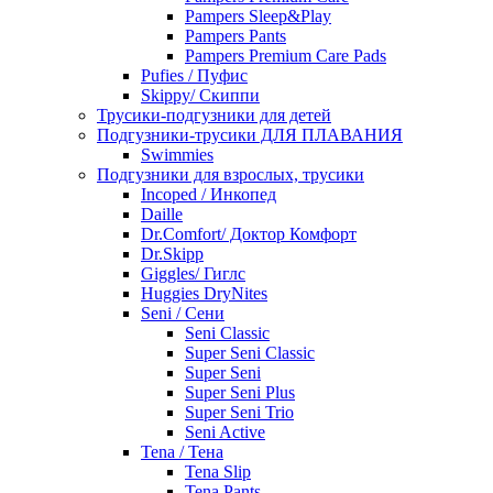
Pampers Sleep&Play
Pampers Pants
Pampers Premium Care Pads
Pufies / Пуфис
Skippy/ Скиппи
Трусики-подгузники для детей
Подгузники-трусики ДЛЯ ПЛАВАНИЯ
Swimmies
Подгузники для взрослых, трусики
Incoped / Инкопед
Daille
Dr.Comfort/ Доктор Комфорт
Dr.Skipp
Giggles/ Гиглс
Huggies DryNites
Seni / Сени
Seni Classic
Super Seni Classic
Super Seni
Super Seni Plus
Super Seni Trio
Seni Active
Tena / Тена
Tena Slip
Tena Pants