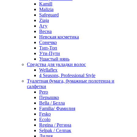
Kamill
Malizia
Safeguard
Ziaja
Агу
Весна
Невская косметика
Сонечко
Тип-Топ
Ути-Пути
Ушастый нянь
Средства для укладки волос
Wellaflex
4 Seasons, Professional Style
Туалетная бумага, бумажные полотенца и
салфетки
Pero
Перышко
Bella / Белла
Familia/ Фамилия
Fesko
Ecolo
Regina / Регина
Selpak / Селпак
Лилия