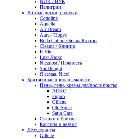
NUK / НУК
Пелигрин
Ватные диски, палочки
Cottolina
Aquella
Air Dream
Aura / Tippys
Bella Cotton / Белла Коттон
Cleanic / Клиник
E`Vita
Lux/ Люкс
Nieznost / Нежность
SunDelight
Я самая, Nice!
Бритвенные принадлежности
Пены, гели, кремы для/после бритья
ARKO
Figaro
Gillette
Old Spice
Satin Care
Станки и бритвы
Кассеты и лезвия
Дезодоранты
Gillette