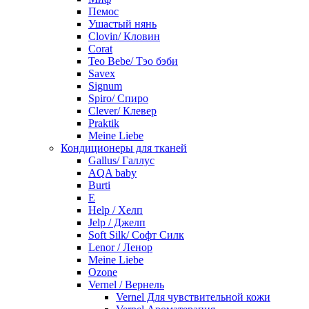
Пемос
Ушастый нянь
Clovin/ Кловин
Corat
Teo Bebe/ Тэо бэби
Savex
Signum
Spiro/ Спиро
Clever/ Клевер
Praktik
Meine Liebe
Кондиционеры для тканей
Gallus/ Галлус
AQA baby
Burti
E
Help / Хелп
Jelp / Джелп
Soft Silk/ Софт Силк
Lenor / Ленор
Meine Liebe
Ozone
Vernel / Вернель
Vernel Для чувствительной кожи