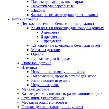
Пакеты для мусора, для стирки
Перчатки универсальные
Швабры
Фольга, пергамент, рукав для запекания
Детские товары
Детское постельное белье и принадлежности
Комплекты в кроватку для новорожденных
3 предмета
6 предметов
7 предметов
1,5- спальные комплекты белья для детей
Матрасы детские
Одеяла
Держатели для балдахинов
Кроватки детские
Игрушки
Игрушки на коляску и кроватку
Погремушки, прорезыватели для зубов
Развивающие игрушки
Игрушки-грелки
Манежи детские
Качели детские, шезлонги, развивающие коврики
Стульчики для кормления
Мебель детская, мольберты
Горшки детские, накладки на унитаз