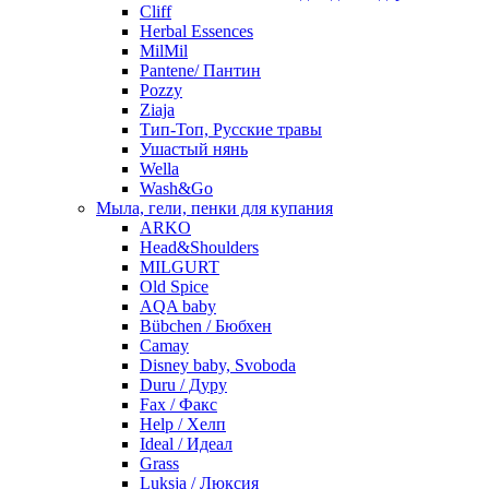
Cliff
Herbal Essences
MilMil
Pantene/ Пантин
Pozzy
Ziaja
Тип-Топ, Русские травы
Ушастый нянь
Wella
Wash&Go
Мыла, гели, пенки для купания
ARKO
Head&Shoulders
MILGURT
Old Spice
AQA baby
Bübchen / Бюбхен
Camay
Disney baby, Svoboda
Duru / Дуру
Fax / Факс
Help / Хелп
Ideal / Идеал
Grass
Luksja / Люксия