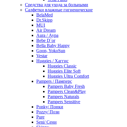
Средства для ухода за больными
Салфетки влажные гигиенические
BelaMed
Dr.Skipp
MUI
Air Dream
Aura / Аура
Bebe D`or
Bella Baby Happy
Goon, YokoSun
Vestar
Huggies / Хаггис
Huggies Classic
Huggies Elite Soft
Huggies Ultra Comfort
Pampers / Памперс
Pampers Baby Fresh
Pampers Clean&Play
Pampers Naturals
Pampers Sensitive
Ponky/ Понки
Pozzy/ Пози
Pure
Seni/ Сени