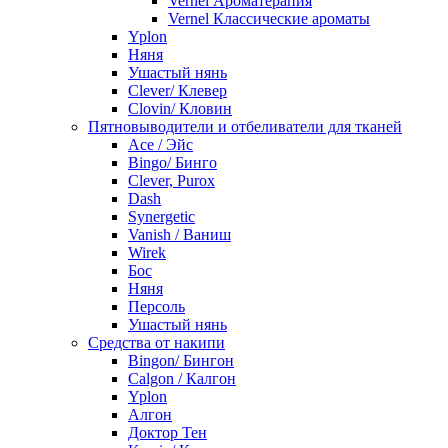
Vernel Ароматерапия
Vernel Классические ароматы
Yplon
Няня
Ушастый нянь
Clever/ Клевер
Clovin/ Кловин
Пятновыводители и отбеливатели для тканей
Ace / Эйс
Bingo/ Бинго
Clever, Purox
Dash
Synergetic
Vanish / Ваниш
Wirek
Бос
Няня
Персоль
Ушастый нянь
Средства от накипи
Bingon/ Бингон
Calgon / Калгон
Yplon
Алгон
Доктор Тен