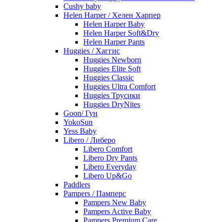
Cushy baby
Helen Harper / Хелен Харпер
Helen Harper Baby
Helen Harper Soft&Dry
Helen Harper Pants
Huggies / Хаггис
Huggies Newborn
Huggies Elite Soft
Huggies Classic
Huggies Ultra Comfort
Huggies Трусики
Huggies DryNites
Goon/ Гун
YokoSun
Yess Baby
Libero / Либеро
Libero Comfort
Libero Dry Pants
Libero Everyday
Libero Up&Go
Paddlers
Pampers / Памперс
Pampers New Baby
Pampers Active Baby
Pampers Premium Care