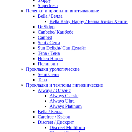
Skippy
Superfresh
Пеленки и простыни впитывающие
Bella / Белла
Bella Baby Happy / Белла Бэйби Хэппи
Dr.Skipp
Canbebe/ Канбебе
Canped
Seni / Сени
Sun Delight/ Сан Делайт
Tena / Тена
Helen Harper
Пелигрин
Прокладки урологические
Seni/ Сени
Tena
Прокладки и тампоны гигиенические
Always / Олвэйс
Always Classic
Always Ultra
Always Platinum
Bella / Белла
Carefree / Кэфри
Discreet / Дискрит
Discreet Multiform