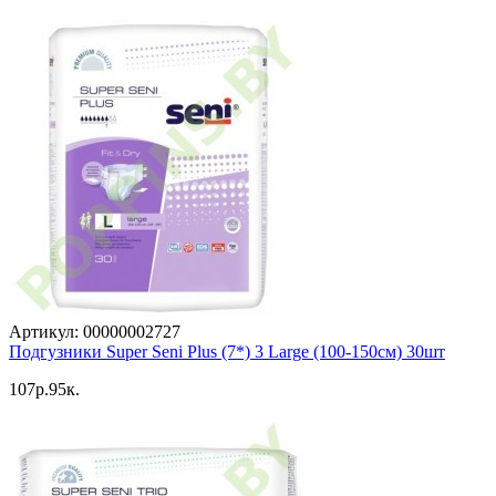
Артикул: 00000002727
Подгузники Super Seni Plus (7*) 3 Large (100-150см) 30шт
107p.95к.