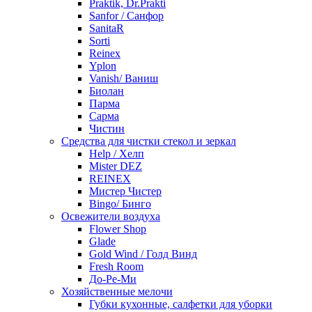
Praktik, Dr.Prakti
Sanfor / Санфор
SanitaR
Sorti
Reinex
Yplon
Vanish/ Ваниш
Биолан
Парма
Сарма
Чистин
Средства для чистки стекол и зеркал
Help / Хелп
Mister DEZ
REINEX
Мистер Чистер
Bingo/ Бинго
Освежители воздуха
Flower Shop
Glade
Gold Wind / Голд Винд
Fresh Room
До-Ре-Ми
Хозяйственные мелочи
Губки кухонные, салфетки для уборки