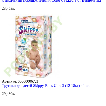
Стиральный порошок Персил Color Свежесть от Вернель 3кг
23p.53к.
Артикул: 00000006721
Tрусики для детей Skippy Pants Ultra 5 (12-18кг) 44 шт
29p.30к.