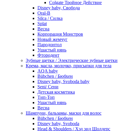
Colgate Тройное Действие
Disney baby, Свобода
Oral-B
Silca / Силка
Splat
Весна
Корпорация Монстров
Новый жемчуг
Пародонтол
Ушастый нянь
Фтородент
Зубные щетки / Электрические зубные щетки
Крема, масла, молочко, присыпки для тела
AQA baby
Bübchen / Бюбхен
Disney baby, Svoboda baby
Seni/ Сени
Детская косметика
Тип-Топ
Ушастый нянь
Весна
Шампуни, бальзамы, маски для волос
Bübchen / Бюбхен
Disney baby, Svoboda
Head & Shoulders / Хэд энд Шолдерс