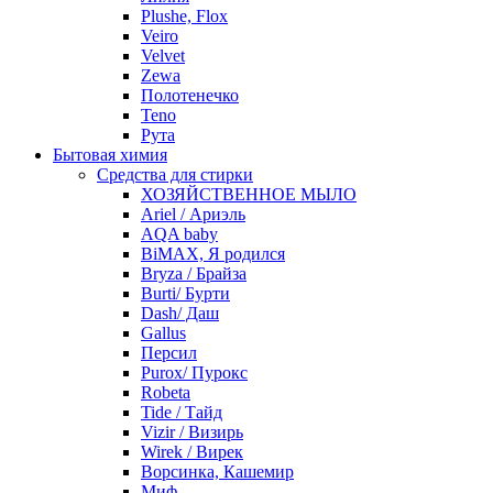
Plushe, Flox
Veiro
Velvet
Zewa
Полотенечко
Teno
Рута
Бытовая химия
Средства для стирки
ХОЗЯЙСТВЕННОЕ МЫЛО
Ariel / Ариэль
AQA baby
BiMAX, Я родился
Bryza / Брайза
Burti/ Бурти
Dash/ Даш
Gallus
Персил
Purox/ Пурокс
Robeta
Tide / Тайд
Vizir / Визирь
Wirek / Вирек
Ворсинка, Кашемир
Миф