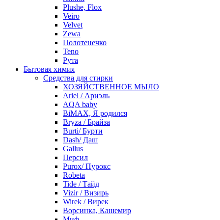
Plushe, Flox
Veiro
Velvet
Zewa
Полотенечко
Teno
Рута
Бытовая химия
Средства для стирки
ХОЗЯЙСТВЕННОЕ МЫЛО
Ariel / Ариэль
AQA baby
BiMAX, Я родился
Bryza / Брайза
Burti/ Бурти
Dash/ Даш
Gallus
Персил
Purox/ Пурокс
Robeta
Tide / Тайд
Vizir / Визирь
Wirek / Вирек
Ворсинка, Кашемир
Миф