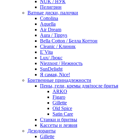
NUK / НУК
Пелигрин
Ватные диски, палочки
Cottolina
Aquella
Air Dream
Aura / Tippys
Bella Cotton / Белла Коттон
Cleanic / Клиник
E`Vita
Lux/ Люкс
Nieznost / Нежность
SunDelight
Я самая, Nice!
Бритвенные принадлежности
Пены, гели, кремы для/после бритья
ARKO
Figaro
Gillette
Old Spice
Satin Care
Станки и бритвы
Кассеты и лезвия
Дезодоранты
Gillette