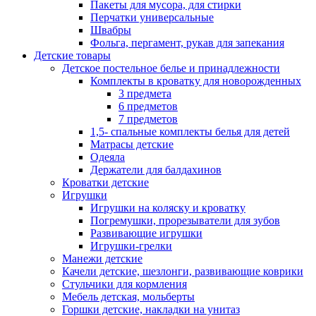
Пакеты для мусора, для стирки
Перчатки универсальные
Швабры
Фольга, пергамент, рукав для запекания
Детские товары
Детское постельное белье и принадлежности
Комплекты в кроватку для новорожденных
3 предмета
6 предметов
7 предметов
1,5- спальные комплекты белья для детей
Матрасы детские
Одеяла
Держатели для балдахинов
Кроватки детские
Игрушки
Игрушки на коляску и кроватку
Погремушки, прорезыватели для зубов
Развивающие игрушки
Игрушки-грелки
Манежи детские
Качели детские, шезлонги, развивающие коврики
Стульчики для кормления
Мебель детская, мольберты
Горшки детские, накладки на унитаз