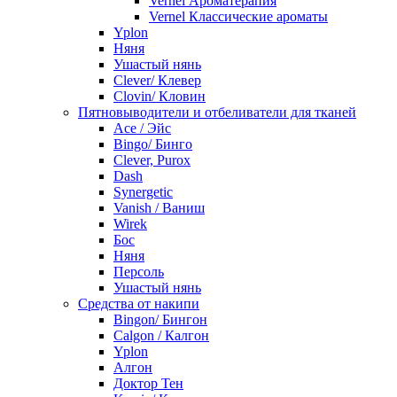
Vernel Ароматерапия
Vernel Классические ароматы
Yplon
Няня
Ушастый нянь
Clever/ Клевер
Clovin/ Кловин
Пятновыводители и отбеливатели для тканей
Ace / Эйс
Bingo/ Бинго
Clever, Purox
Dash
Synergetic
Vanish / Ваниш
Wirek
Бос
Няня
Персоль
Ушастый нянь
Средства от накипи
Bingon/ Бингон
Calgon / Калгон
Yplon
Алгон
Доктор Тен