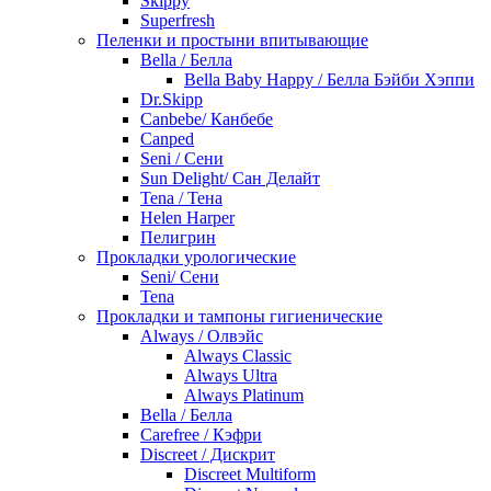
Skippy
Superfresh
Пеленки и простыни впитывающие
Bella / Белла
Bella Baby Happy / Белла Бэйби Хэппи
Dr.Skipp
Canbebe/ Канбебе
Canped
Seni / Сени
Sun Delight/ Сан Делайт
Tena / Тена
Helen Harper
Пелигрин
Прокладки урологические
Seni/ Сени
Tena
Прокладки и тампоны гигиенические
Always / Олвэйс
Always Classic
Always Ultra
Always Platinum
Bella / Белла
Carefree / Кэфри
Discreet / Дискрит
Discreet Multiform