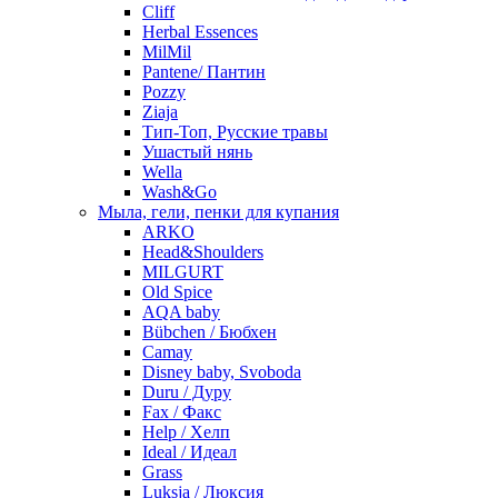
Cliff
Herbal Essences
MilMil
Pantene/ Пантин
Pozzy
Ziaja
Тип-Топ, Русские травы
Ушастый нянь
Wella
Wash&Go
Мыла, гели, пенки для купания
ARKO
Head&Shoulders
MILGURT
Old Spice
AQA baby
Bübchen / Бюбхен
Camay
Disney baby, Svoboda
Duru / Дуру
Fax / Факс
Help / Хелп
Ideal / Идеал
Grass
Luksja / Люксия