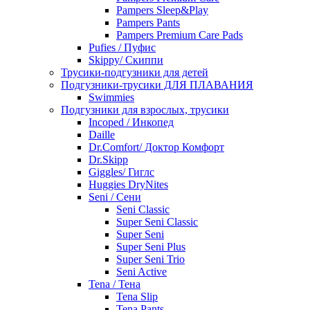
Pampers Sleep&Play
Pampers Pants
Pampers Premium Care Pads
Pufies / Пуфис
Skippy/ Скиппи
Трусики-подгузники для детей
Подгузники-трусики ДЛЯ ПЛАВАНИЯ
Swimmies
Подгузники для взрослых, трусики
Incoped / Инкопед
Daille
Dr.Comfort/ Доктор Комфорт
Dr.Skipp
Giggles/ Гиглс
Huggies DryNites
Seni / Сени
Seni Classic
Super Seni Classic
Super Seni
Super Seni Plus
Super Seni Trio
Seni Active
Tena / Тена
Tena Slip
Tena Pants