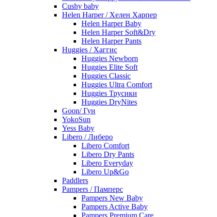
Cushy baby
Helen Harper / Хелен Харпер
Helen Harper Baby
Helen Harper Soft&Dry
Helen Harper Pants
Huggies / Хаггис
Huggies Newborn
Huggies Elite Soft
Huggies Classic
Huggies Ultra Comfort
Huggies Трусики
Huggies DryNites
Goon/ Гун
YokoSun
Yess Baby
Libero / Либеро
Libero Comfort
Libero Dry Pants
Libero Everyday
Libero Up&Go
Paddlers
Pampers / Памперс
Pampers New Baby
Pampers Active Baby
Pampers Premium Care