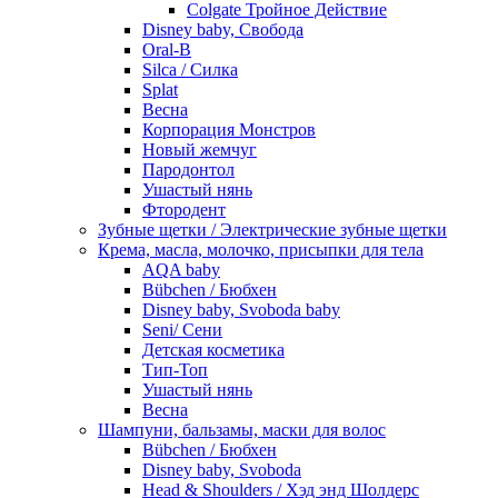
Colgate Тройное Действие
Disney baby, Свобода
Oral-B
Silca / Силка
Splat
Весна
Корпорация Монстров
Новый жемчуг
Пародонтол
Ушастый нянь
Фтородент
Зубные щетки / Электрические зубные щетки
Крема, масла, молочко, присыпки для тела
AQA baby
Bübchen / Бюбхен
Disney baby, Svoboda baby
Seni/ Сени
Детская косметика
Тип-Топ
Ушастый нянь
Весна
Шампуни, бальзамы, маски для волос
Bübchen / Бюбхен
Disney baby, Svoboda
Head & Shoulders / Хэд энд Шолдерс