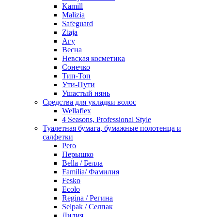
Kamill
Malizia
Safeguard
Ziaja
Агу
Весна
Невская косметика
Сонечко
Тип-Топ
Ути-Пути
Ушастый нянь
Средства для укладки волос
Wellaflex
4 Seasons, Professional Style
Туалетная бумага, бумажные полотенца и
салфетки
Pero
Перышко
Bella / Белла
Familia/ Фамилия
Fesko
Ecolo
Regina / Регина
Selpak / Селпак
Лилия