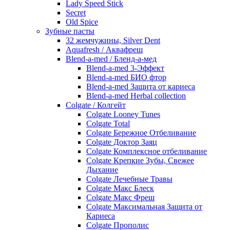
Lady Speed Stick
Secret
Old Spice
Зубные пасты
32 жемчужины, Silver Dent
Aquafresh / Аквафреш
Blend-a-med / Бленд-а-мед
Blend-a-med 3-Эффект
Blend-a-med БИО фтор
Blend-a-med Защита от кариеса
Blend-a-med Herbal collection
Colgate / Колгейт
Colgate Looney Tunes
Colgate Total
Colgate Бережное Отбеливание
Colgate Доктор Заяц
Colgate Комплексное отбеливание
Colgate Крепкие Зубы, Свежее
Дыхание
Colgate Лечебные Травы
Colgate Макс Блеск
Colgate Макс Фреш
Colgate Максимальная Защита от
Кариеса
Colgate Прополис