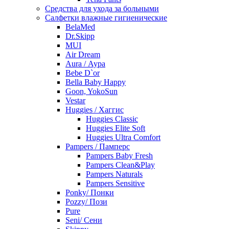
Средства для ухода за больными
Салфетки влажные гигиенические
BelaMed
Dr.Skipp
MUI
Air Dream
Aura / Аура
Bebe D`or
Bella Baby Happy
Goon, YokoSun
Vestar
Huggies / Хаггис
Huggies Classic
Huggies Elite Soft
Huggies Ultra Comfort
Pampers / Памперс
Pampers Baby Fresh
Pampers Clean&Play
Pampers Naturals
Pampers Sensitive
Ponky/ Понки
Pozzy/ Пози
Pure
Seni/ Сени