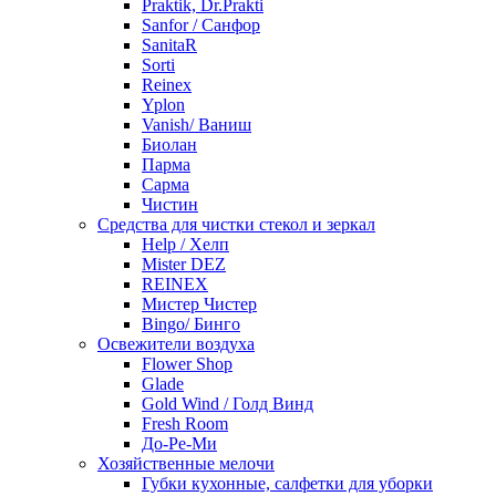
Praktik, Dr.Prakti
Sanfor / Санфор
SanitaR
Sorti
Reinex
Yplon
Vanish/ Ваниш
Биолан
Парма
Сарма
Чистин
Средства для чистки стекол и зеркал
Help / Хелп
Mister DEZ
REINEX
Мистер Чистер
Bingo/ Бинго
Освежители воздуха
Flower Shop
Glade
Gold Wind / Голд Винд
Fresh Room
До-Ре-Ми
Хозяйственные мелочи
Губки кухонные, салфетки для уборки