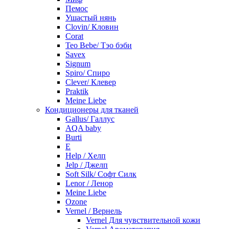
Пемос
Ушастый нянь
Clovin/ Кловин
Corat
Teo Bebe/ Тэо бэби
Savex
Signum
Spiro/ Спиро
Clever/ Клевер
Praktik
Meine Liebe
Кондиционеры для тканей
Gallus/ Галлус
AQA baby
Burti
E
Help / Хелп
Jelp / Джелп
Soft Silk/ Софт Силк
Lenor / Ленор
Meine Liebe
Ozone
Vernel / Вернель
Vernel Для чувствительной кожи