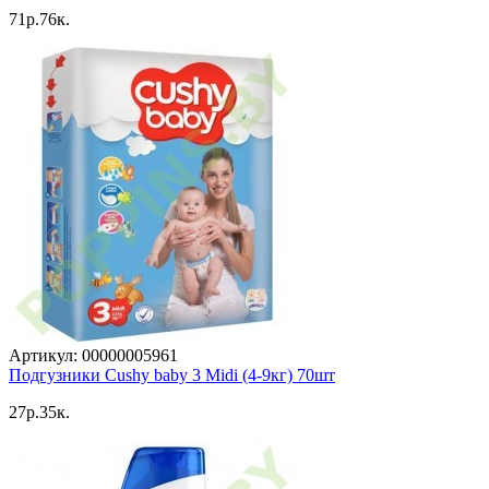
71p.76к.
Артикул: 00000005961
Подгузники Cushy baby 3 Midi (4-9кг) 70шт
27p.35к.