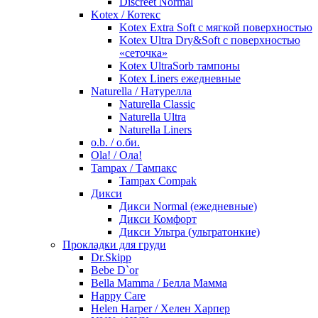
Discreet Normal
Kotex / Котекс
Kotex Extra Soft с мягкой поверхностью
Kotex Ultra Dry&Soft с поверхностью
«сеточка»
Kotex UltraSorb тампоны
Kotex Liners ежедневные
Naturella / Натурелла
Naturella Classic
Naturella Ultra
Naturella Liners
o.b. / о.би.
Ola! / Ола!
Tampax / Тампакс
Tampax Compak
Дикси
Дикси Normal (ежедневные)
Дикси Комфорт
Дикси Ультра (ультратонкие)
Прокладки для груди
Dr.Skipp
Bebe D`or
Bella Mamma / Белла Мамма
Happy Care
Helen Harper / Хелен Харпер