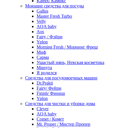
Kamix/ Камикс
Моющие средства для посуды
Gallus
Master Fresh Turbo
Velly
AQA baby
Aos
Fairy / Фэйри
Yplon
Morning Fresh / Морнинг Фреш
Миф
Сарма
Ушастый нянь, Невская косметика
Минута
Я родился
Средства для посудомоечных машин
Dr.Prakti
Fairy/ Фейри
Finish/ Финиш
Yplon
Средства для чистки и уборки дома
Clever
AQA baby
Comet / Комет
Mr. Proper / Мистер Пропер