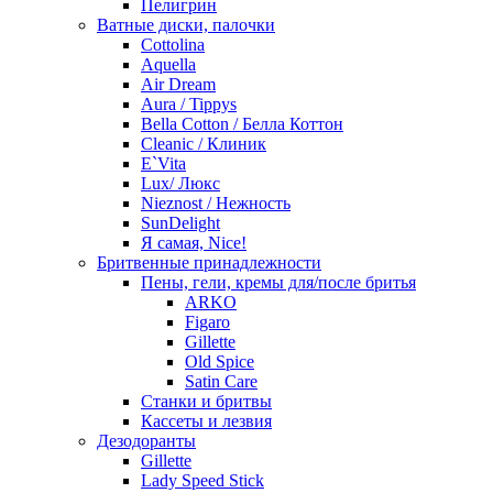
Пелигрин
Ватные диски, палочки
Cottolina
Aquella
Air Dream
Aura / Tippys
Bella Cotton / Белла Коттон
Cleanic / Клиник
E`Vita
Lux/ Люкс
Nieznost / Нежность
SunDelight
Я самая, Nice!
Бритвенные принадлежности
Пены, гели, кремы для/после бритья
ARKO
Figaro
Gillette
Old Spice
Satin Care
Станки и бритвы
Кассеты и лезвия
Дезодоранты
Gillette
Lady Speed Stick