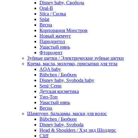
Disney baby, Свобода
Oral-B
Silca / Силка
Splat
Весна
Корпорация Монстров
Новый жемчуг
Пародонтол
Ушастый нянь
Фтородент
Зубные щетки / Электрические зубные щетки
Крема, масла, молочко, присыпки для тела
AQA baby
Bübchen / Бюбхен
Disney baby, Svoboda baby
Seni/ Сени
Детская косметика
Тип-Топ
Ушастый нянь
Весна
Шампуни, бальзамы, маски для волос
Bübchen / Бюбхен
Disney baby, Svoboda
Head & Shoulders / Хэд энд Шолдерс
Cliff