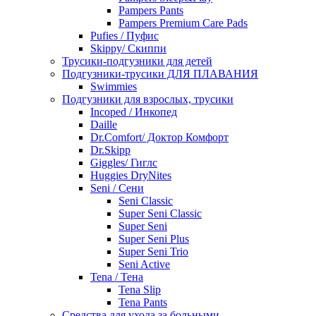
Pampers Pants
Pampers Premium Care Pads
Pufies / Пуфис
Skippy/ Скиппи
Трусики-подгузники для детей
Подгузники-трусики ДЛЯ ПЛАВАНИЯ
Swimmies
Подгузники для взрослых, трусики
Incoped / Инкопед
Daille
Dr.Comfort/ Доктор Комфорт
Dr.Skipp
Giggles/ Гиглс
Huggies DryNites
Seni / Сени
Seni Classic
Super Seni Classic
Super Seni
Super Seni Plus
Super Seni Trio
Seni Active
Tena / Тена
Tena Slip
Tena Pants
Средства для ухода за больными