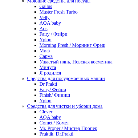
Моющие средства для посуды
Gallus
Master Fresh Turbo
Velly
AQA baby
Aos
Fairy / Фэйри
Yplon
Morning Fresh / Морнинг Фреш
Миф
Сарма
Ушастый нянь, Невская косметика
Минута
Я родился
Средства для посудомоечных машин
Dr.Prakti
Fairy/ Фейри
Finish/ Финиш
Yplon
Средства для чистки и уборки дома
Clever
AQA baby
Comet / Комет
Mr. Proper / Мистер Пропер
Praktik, Dr.Prakti