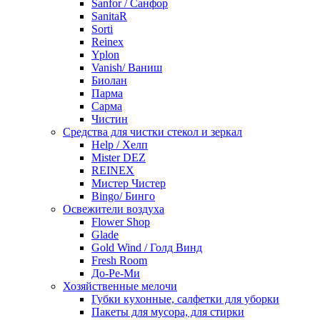
Sanfor / Санфор
SanitaR
Sorti
Reinex
Yplon
Vanish/ Ваниш
Биолан
Парма
Сарма
Чистин
Средства для чистки стекол и зеркал
Help / Хелп
Mister DEZ
REINEX
Мистер Чистер
Bingo/ Бинго
Освежители воздуха
Flower Shop
Glade
Gold Wind / Голд Винд
Fresh Room
До-Ре-Ми
Хозяйственные мелочи
Губки кухонные, салфетки для уборки
Пакеты для мусора, для стирки