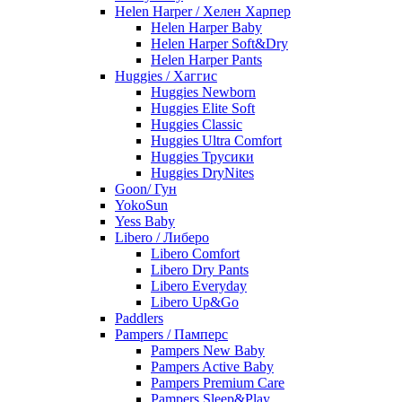
Helen Harper / Хелен Харпер
Helen Harper Baby
Helen Harper Soft&Dry
Helen Harper Pants
Huggies / Хаггис
Huggies Newborn
Huggies Elite Soft
Huggies Classic
Huggies Ultra Comfort
Huggies Трусики
Huggies DryNites
Goon/ Гун
YokoSun
Yess Baby
Libero / Либеро
Libero Comfort
Libero Dry Pants
Libero Everyday
Libero Up&Go
Paddlers
Pampers / Памперс
Pampers New Baby
Pampers Active Baby
Pampers Premium Care
Pampers Sleep&Play