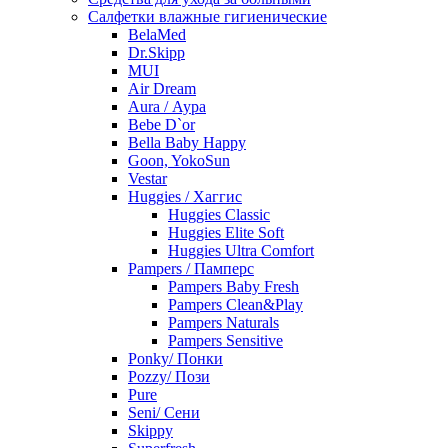
Салфетки влажные гигиенические
BelaMed
Dr.Skipp
MUI
Air Dream
Aura / Аура
Bebe D`or
Bella Baby Happy
Goon, YokoSun
Vestar
Huggies / Хаггис
Huggies Classic
Huggies Elite Soft
Huggies Ultra Comfort
Pampers / Памперс
Pampers Baby Fresh
Pampers Clean&Play
Pampers Naturals
Pampers Sensitive
Ponky/ Понки
Pozzy/ Пози
Pure
Seni/ Сени
Skippy