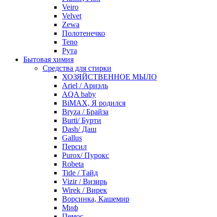
Veiro
Velvet
Zewa
Полотенечко
Teno
Рута
Бытовая химия
Средства для стирки
ХОЗЯЙСТВЕННОЕ МЫЛО
Ariel / Ариэль
AQA baby
BiMAX, Я родился
Bryza / Брайза
Burti/ Бурти
Dash/ Даш
Gallus
Персил
Purox/ Пурокс
Robeta
Tide / Тайд
Vizir / Визирь
Wirek / Вирек
Ворсинка, Кашемир
Миф
Пемос