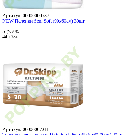
Артикул: 00000000587
NEW Пеленки Seni Soft (90x60см) 30шт
51p.50к.
44p.58к.
Артикул: 00000007211
Трусики для взрослых Dr.Skipp Ultra (8*) S (60-90см) 20шт