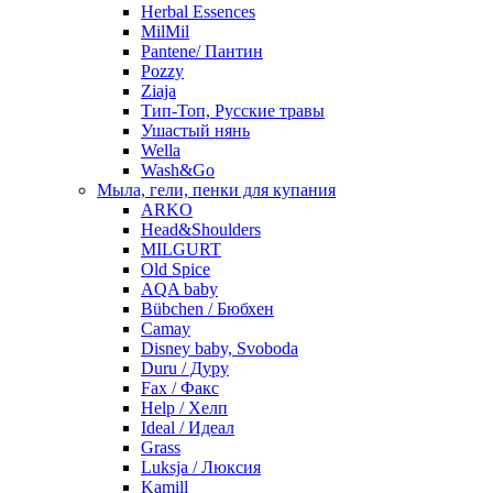
Herbal Essences
MilMil
Pantene/ Пантин
Pozzy
Ziaja
Тип-Топ, Русские травы
Ушастый нянь
Wella
Wash&Go
Мыла, гели, пенки для купания
ARKO
Head&Shoulders
MILGURT
Old Spice
AQA baby
Bübchen / Бюбхен
Camay
Disney baby, Svoboda
Duru / Дуру
Fax / Факс
Help / Хелп
Ideal / Идеал
Grass
Luksja / Люксия
Kamill