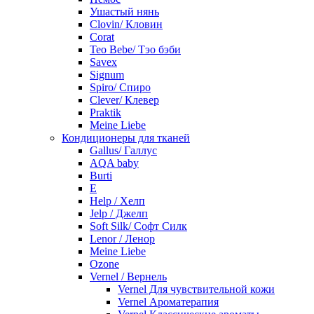
Ушастый нянь
Clovin/ Кловин
Corat
Teo Bebe/ Тэо бэби
Savex
Signum
Spiro/ Спиро
Clever/ Клевер
Praktik
Meine Liebe
Кондиционеры для тканей
Gallus/ Галлус
AQA baby
Burti
E
Help / Хелп
Jelp / Джелп
Soft Silk/ Софт Силк
Lenor / Ленор
Meine Liebe
Ozone
Vernel / Вернель
Vernel Для чувствительной кожи
Vernel Ароматерапия