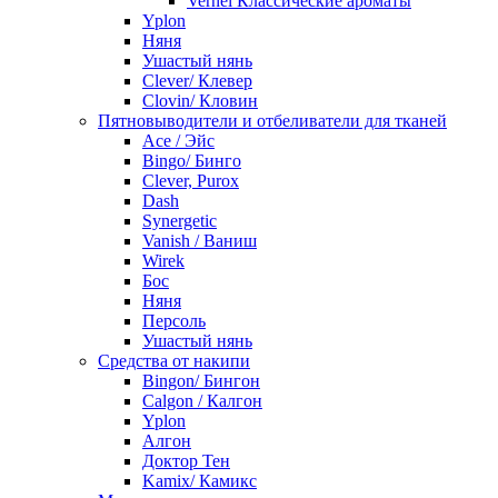
Vernel Классические ароматы
Yplon
Няня
Ушастый нянь
Clever/ Клевер
Clovin/ Кловин
Пятновыводители и отбеливатели для тканей
Ace / Эйс
Bingo/ Бинго
Clever, Purox
Dash
Synergetic
Vanish / Ваниш
Wirek
Бос
Няня
Персоль
Ушастый нянь
Средства от накипи
Bingon/ Бингон
Calgon / Калгон
Yplon
Алгон
Доктор Тен
Kamix/ Камикс