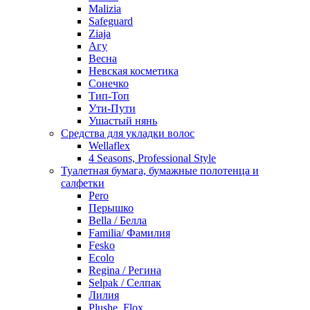
Malizia
Safeguard
Ziaja
Агу
Весна
Невская косметика
Сонечко
Тип-Топ
Ути-Пути
Ушастый нянь
Средства для укладки волос
Wellaflex
4 Seasons, Professional Style
Туалетная бумага, бумажные полотенца и
салфетки
Pero
Перышко
Bella / Белла
Familia/ Фамилия
Fesko
Ecolo
Regina / Регина
Selpak / Селпак
Лилия
Plushe, Flox