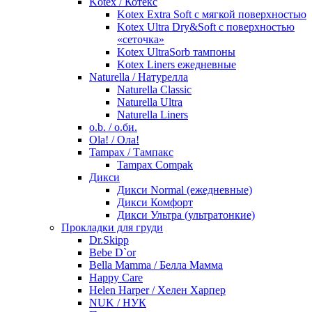
Kotex / Котекс
Kotex Extra Soft с мягкой поверхностью
Kotex Ultra Dry&Soft с поверхностью
«сеточка»
Kotex UltraSorb тампоны
Kotex Liners ежедневные
Naturella / Натурелла
Naturella Classic
Naturella Ultra
Naturella Liners
o.b. / о.би.
Ola! / Ола!
Tampax / Тампакс
Tampax Compak
Дикси
Дикси Normal (ежедневные)
Дикси Комфорт
Дикси Ультра (ультратонкие)
Прокладки для груди
Dr.Skipp
Bebe D`or
Bella Mamma / Белла Мамма
Happy Care
Helen Harper / Хелен Харпер
NUK / НУК