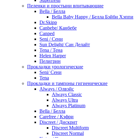
Superfresh
Пеленки и простыни впитывающие
Bella / Белла
Bella Baby Happy / Белла Бэйби Хэппи
Dr.Skipp
Canbebe/ Канбебе
Canped
Seni / Сени
Sun Delight/ Сан Делайт
Tena / Тена
Helen Harper
Пелигрин
Прокладки урологические
Seni/ Сени
Tena
Прокладки и тампоны гигиенические
Always / Олвэйс
Always Classic
Always Ultra
Always Platinum
Bella / Белла
Carefree / Кэфри
Discreet / Дискрит
Discreet Multiform
Discreet Normal