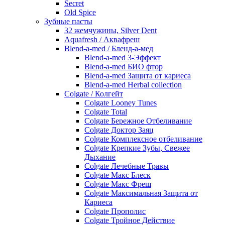
Secret
Old Spice
Зубные пасты
32 жемчужины, Silver Dent
Aquafresh / Аквафреш
Blend-a-med / Бленд-а-мед
Blend-a-med 3-Эффект
Blend-a-med БИО фтор
Blend-a-med Защита от кариеса
Blend-a-med Herbal collection
Colgate / Колгейт
Colgate Looney Tunes
Colgate Total
Colgate Бережное Отбеливание
Colgate Доктор Заяц
Colgate Комплексное отбеливание
Colgate Крепкие Зубы, Свежее
Дыхание
Colgate Лечебные Травы
Colgate Макс Блеск
Colgate Макс Фреш
Colgate Максимальная Защита от
Кариеса
Colgate Прополис
Colgate Тройное Действие