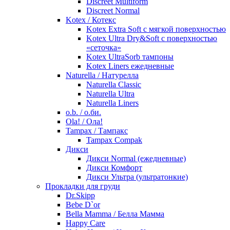
Discreet Multiform
Discreet Normal
Kotex / Котекс
Kotex Extra Soft с мягкой поверхностью
Kotex Ultra Dry&Soft с поверхностью
«сеточка»
Kotex UltraSorb тампоны
Kotex Liners ежедневные
Naturella / Натурелла
Naturella Classic
Naturella Ultra
Naturella Liners
o.b. / о.би.
Ola! / Ола!
Tampax / Тампакс
Tampax Compak
Дикси
Дикси Normal (ежедневные)
Дикси Комфорт
Дикси Ультра (ультратонкие)
Прокладки для груди
Dr.Skipp
Bebe D`or
Bella Mamma / Белла Мамма
Happy Care