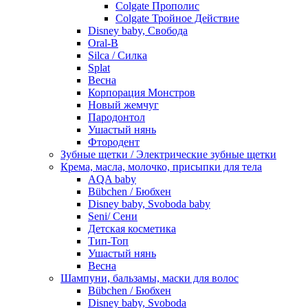
Colgate Прополис
Colgate Тройное Действие
Disney baby, Свобода
Oral-B
Silca / Силка
Splat
Весна
Корпорация Монстров
Новый жемчуг
Пародонтол
Ушастый нянь
Фтородент
Зубные щетки / Электрические зубные щетки
Крема, масла, молочко, присыпки для тела
AQA baby
Bübchen / Бюбхен
Disney baby, Svoboda baby
Seni/ Сени
Детская косметика
Тип-Топ
Ушастый нянь
Весна
Шампуни, бальзамы, маски для волос
Bübchen / Бюбхен
Disney baby, Svoboda