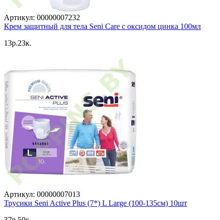
Артикул: 00000007232
Крем защитный для тела Seni Care с оксидом цинка 100мл
13p.23к.
Артикул: 00000007013
Трусики Seni Active Plus (7*) L Large (100-135см) 10шт
37p.50к.