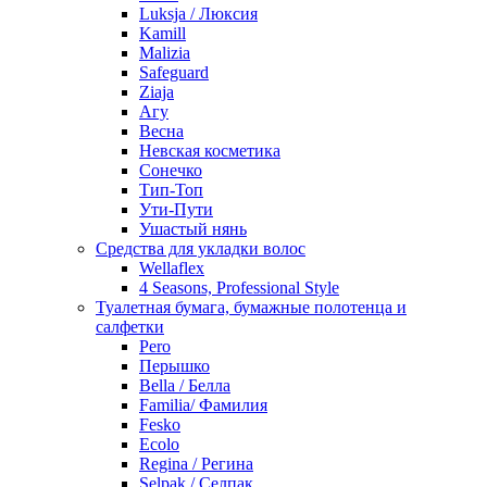
Luksja / Люксия
Kamill
Malizia
Safeguard
Ziaja
Агу
Весна
Невская косметика
Сонечко
Тип-Топ
Ути-Пути
Ушастый нянь
Средства для укладки волос
Wellaflex
4 Seasons, Professional Style
Туалетная бумага, бумажные полотенца и
салфетки
Pero
Перышко
Bella / Белла
Familia/ Фамилия
Fesko
Ecolo
Regina / Регина
Selpak / Селпак