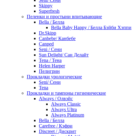
Seni/ Сени
Skippy
Superfresh
Пеленки и простыни впитывающие
Bella / Белла
Bella Baby Happy / Белла Бэйби Хэппи
Dr.Skipp
Canbebe/ Канбебе
Canped
Seni / Сени
Sun Delight/ Сан Делайт
Tena / Тена
Helen Harper
Пелигрин
Прокладки урологические
Seni/ Сени
Tena
Прокладки и тампоны гигиенические
Always / Олвэйс
Always Classic
Always Ultra
Always Platinum
Bella / Белла
Carefree / Кэфри
Discreet / Дискрит