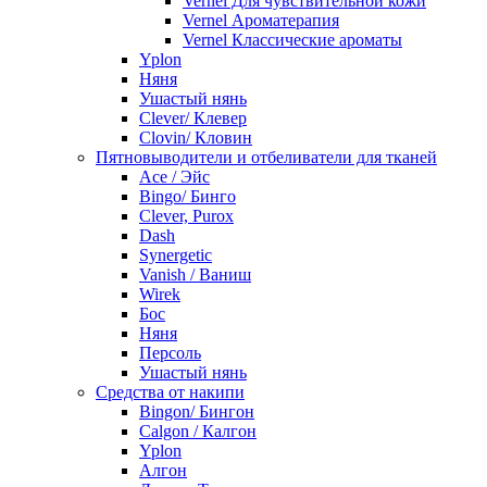
Vernel Для чувствительной кожи
Vernel Ароматерапия
Vernel Классические ароматы
Yplon
Няня
Ушастый нянь
Clever/ Клевер
Clovin/ Кловин
Пятновыводители и отбеливатели для тканей
Ace / Эйс
Bingo/ Бинго
Clever, Purox
Dash
Synergetic
Vanish / Ваниш
Wirek
Бос
Няня
Персоль
Ушастый нянь
Средства от накипи
Bingon/ Бингон
Calgon / Калгон
Yplon
Алгон