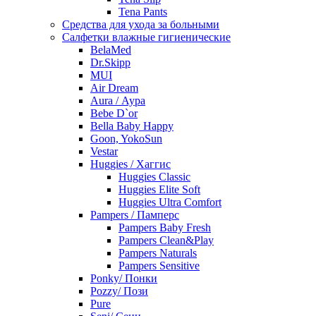
Tena Pants
Средства для ухода за больными
Салфетки влажные гигиенические
BelaMed
Dr.Skipp
MUI
Air Dream
Aura / Аура
Bebe D`or
Bella Baby Happy
Goon, YokoSun
Vestar
Huggies / Хаггис
Huggies Classic
Huggies Elite Soft
Huggies Ultra Comfort
Pampers / Памперс
Pampers Baby Fresh
Pampers Clean&Play
Pampers Naturals
Pampers Sensitive
Ponky/ Понки
Pozzy/ Пози
Pure