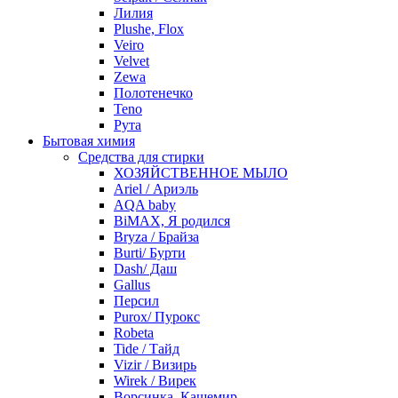
Лилия
Plushe, Flox
Veiro
Velvet
Zewa
Полотенечко
Teno
Рута
Бытовая химия
Средства для стирки
ХОЗЯЙСТВЕННОЕ МЫЛО
Ariel / Ариэль
AQA baby
BiMAX, Я родился
Bryza / Брайза
Burti/ Бурти
Dash/ Даш
Gallus
Персил
Purox/ Пурокс
Robeta
Tide / Тайд
Vizir / Визирь
Wirek / Вирек
Ворсинка, Кашемир