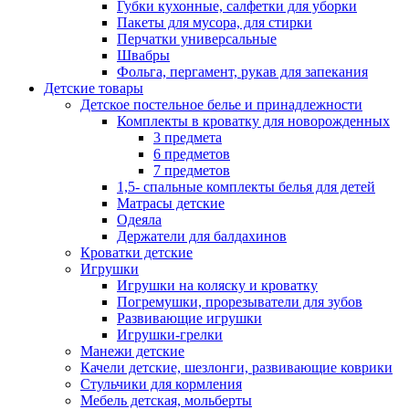
Губки кухонные, салфетки для уборки
Пакеты для мусора, для стирки
Перчатки универсальные
Швабры
Фольга, пергамент, рукав для запекания
Детские товары
Детское постельное белье и принадлежности
Комплекты в кроватку для новорожденных
3 предмета
6 предметов
7 предметов
1,5- спальные комплекты белья для детей
Матрасы детские
Одеяла
Держатели для балдахинов
Кроватки детские
Игрушки
Игрушки на коляску и кроватку
Погремушки, прорезыватели для зубов
Развивающие игрушки
Игрушки-грелки
Манежи детские
Качели детские, шезлонги, развивающие коврики
Стульчики для кормления
Мебель детская, мольберты