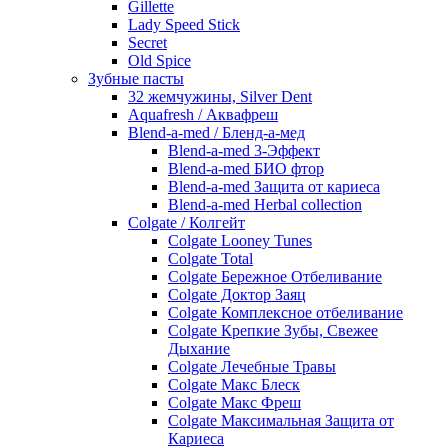
Gillette
Lady Speed Stick
Secret
Old Spice
Зубные пасты
32 жемчужины, Silver Dent
Aquafresh / Аквафреш
Blend-a-med / Бленд-а-мед
Blend-a-med 3-Эффект
Blend-a-med БИО фтор
Blend-a-med Защита от кариеса
Blend-a-med Herbal collection
Colgate / Колгейт
Colgate Looney Tunes
Colgate Total
Colgate Бережное Отбеливание
Colgate Доктор Заяц
Colgate Комплексное отбеливание
Colgate Крепкие Зубы, Свежее
Дыхание
Colgate Лечебные Травы
Colgate Макс Блеск
Colgate Макс Фреш
Colgate Максимальная Защита от
Кариеса