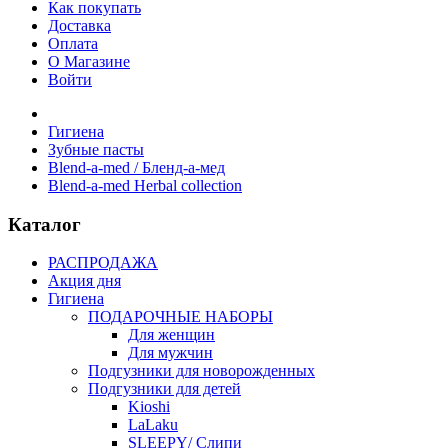
Как покупать
Доставка
Оплата
О Магазине
Войти
Гигиена
Зубные пасты
Blend-a-med / Бленд-а-мед
Blend-a-med Herbal collection
Каталог
РАСПРОДАЖА
Акция дня
Гигиена
ПОДАРОЧНЫЕ НАБОРЫ
Для женщин
Для мужчин
Подгузники для новорожденных
Подгузники для детей
Kioshi
LaLaku
SLEEPY/ Слипи