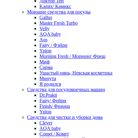
Доктор Тен
Kamix/ Камикс
Моющие средства для посуды
Gallus
Master Fresh Turbo
Velly
AQA baby
Aos
Fairy / Фэйри
Yplon
Morning Fresh / Морнинг Фреш
Миф
Сарма
Ушастый нянь, Невская косметика
Минута
Я родился
Средства для посудомоечных машин
Dr.Prakti
Fairy/ Фейри
Finish/ Финиш
Yplon
Средства для чистки и уборки дома
Clever
AQA baby
Comet / Комет