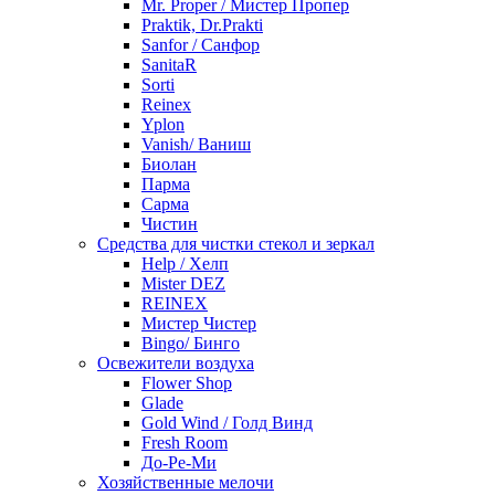
Mr. Proper / Мистер Пропер
Praktik, Dr.Prakti
Sanfor / Санфор
SanitaR
Sorti
Reinex
Yplon
Vanish/ Ваниш
Биолан
Парма
Сарма
Чистин
Средства для чистки стекол и зеркал
Help / Хелп
Mister DEZ
REINEX
Мистер Чистер
Bingo/ Бинго
Освежители воздуха
Flower Shop
Glade
Gold Wind / Голд Винд
Fresh Room
До-Ре-Ми
Хозяйственные мелочи