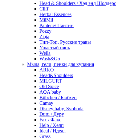
Head & Shoulders / Хэд энд Шолдерс
Cliff
Herbal Essences
MilMil
Pantene/ Пантин
Pozzy
Ziaja
Тип-Топ, Русские травы
Ушастый нянь
Wella
Wash&Go
Мыла, гели, пенки для купания
ARKO
Head&Shoulders
MILGURT
Old Spice
AQA baby
Bübchen / Бюбхен
Camay
Disney baby, Svoboda
Duru / Дуру
Fax / Факс
Help / Хелп
Ideal / Идеал
Grass