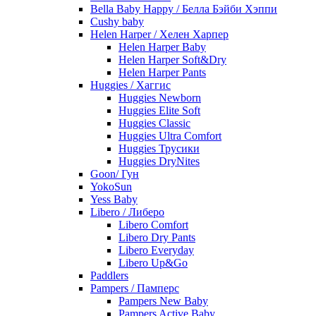
Bella Baby Happy / Белла Бэйби Хэппи
Cushy baby
Helen Harper / Хелен Харпер
Helen Harper Baby
Helen Harper Soft&Dry
Helen Harper Pants
Huggies / Хаггис
Huggies Newborn
Huggies Elite Soft
Huggies Classic
Huggies Ultra Comfort
Huggies Трусики
Huggies DryNites
Goon/ Гун
YokoSun
Yess Baby
Libero / Либеро
Libero Comfort
Libero Dry Pants
Libero Everyday
Libero Up&Go
Paddlers
Pampers / Памперс
Pampers New Baby
Pampers Active Baby