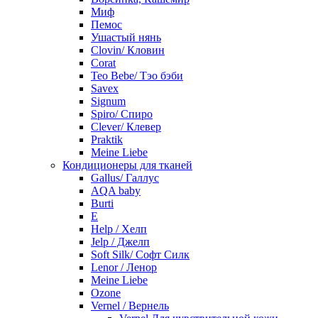
Миф
Пемос
Ушастый нянь
Clovin/ Кловин
Corat
Teo Bebe/ Тэо бэби
Savex
Signum
Spiro/ Спиро
Clever/ Клевер
Praktik
Meine Liebe
Кондиционеры для тканей
Gallus/ Галлус
AQA baby
Burti
E
Help / Хелп
Jelp / Джелп
Soft Silk/ Софт Силк
Lenor / Ленор
Meine Liebe
Ozone
Vernel / Вернель