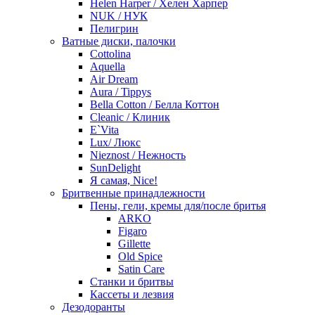
Helen Harper / Хелен Харпер
NUK / НУК
Пелигрин
Ватные диски, палочки
Cottolina
Aquella
Air Dream
Aura / Tippys
Bella Cotton / Белла Коттон
Cleanic / Клиник
E`Vita
Lux/ Люкс
Nieznost / Нежность
SunDelight
Я самая, Nice!
Бритвенные принадлежности
Пены, гели, кремы для/после бритья
ARKO
Figaro
Gillette
Old Spice
Satin Care
Станки и бритвы
Кассеты и лезвия
Дезодоранты