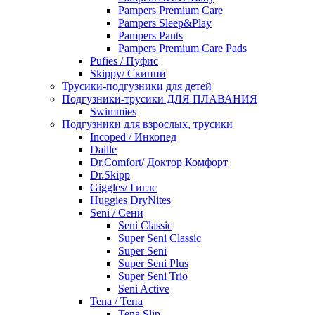
Pampers Premium Care
Pampers Sleep&Play
Pampers Pants
Pampers Premium Care Pads
Pufies / Пуфис
Skippy/ Скиппи
Трусики-подгузники для детей
Подгузники-трусики ДЛЯ ПЛАВАНИЯ
Swimmies
Подгузники для взрослых, трусики
Incoped / Инкопед
Daille
Dr.Comfort/ Доктор Комфорт
Dr.Skipp
Giggles/ Гиглс
Huggies DryNites
Seni / Сени
Seni Classic
Super Seni Classic
Super Seni
Super Seni Plus
Super Seni Trio
Seni Active
Tena / Тена
Tena Slip