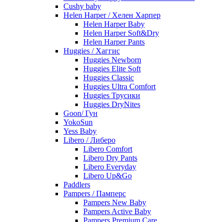
Cushy baby
Helen Harper / Хелен Харпер
Helen Harper Baby
Helen Harper Soft&Dry
Helen Harper Pants
Huggies / Хаггис
Huggies Newborn
Huggies Elite Soft
Huggies Classic
Huggies Ultra Comfort
Huggies Трусики
Huggies DryNites
Goon/ Гун
YokoSun
Yess Baby
Libero / Либеро
Libero Comfort
Libero Dry Pants
Libero Everyday
Libero Up&Go
Paddlers
Pampers / Памперс
Pampers New Baby
Pampers Active Baby
Pampers Premium Care