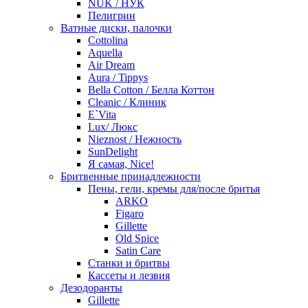
NUK / НУК
Пелигрин
Ватные диски, палочки
Cottolina
Aquella
Air Dream
Aura / Tippys
Bella Cotton / Белла Коттон
Cleanic / Клиник
E`Vita
Lux/ Люкс
Nieznost / Нежность
SunDelight
Я самая, Nice!
Бритвенные принадлежности
Пены, гели, кремы для/после бритья
ARKO
Figaro
Gillette
Old Spice
Satin Care
Станки и бритвы
Кассеты и лезвия
Дезодоранты
Gillette