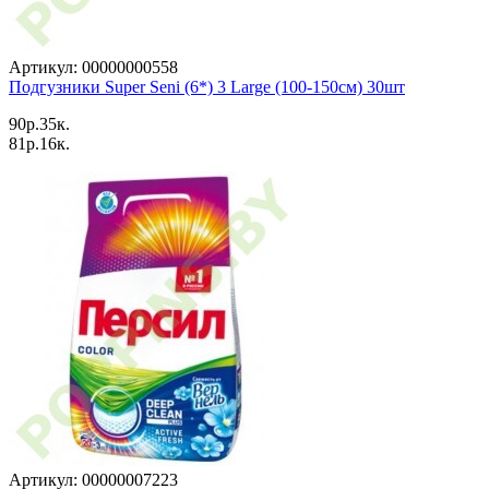
Артикул: 00000000558
Подгузники Super Seni (6*) 3 Large (100-150см) 30шт
90p.35к.
81p.16к.
Артикул: 00000007223