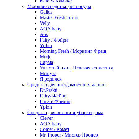
Kamix/ Камикс
Моющие средства для посуды
Gallus
Master Fresh Turbo
Velly
AQA baby
Aos
Fairy / Фэйри
Yplon
Morning Fresh / Морнинг Фреш
Миф
Сарма
Ушастый нянь, Невская косметика
Минута
Я родился
Средства для посудомоечных машин
Dr.Prakti
Fairy/ Фейри
Finish/ Финиш
Yplon
Средства для чистки и уборки дома
Clever
AQA baby
Comet / Комет
Mr. Proper / Мистер Пропер