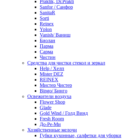
Praktik, Dr.Prakti
Sanfor / Санфор
SanitaR
Sorti
Reinex
Yplon
Vanish/ Ваниш
Биолан
Парма
Сарма
Чистин
Средства для чистки стекол и зеркал
Help / Хелп
Mister DEZ
REINEX
Мистер Чистер
Bingo/ Бинго
Освежители воздуха
Flower Shop
Glade
Gold Wind / Голд Винд
Fresh Room
До-Ре-Ми
Хозяйственные мелочи
Губки кухонные, салфетки для уборки