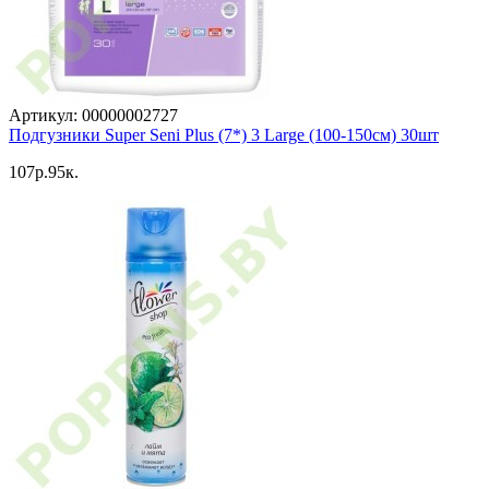
Артикул: 00000002727
Подгузники Super Seni Plus (7*) 3 Large (100-150см) 30шт
107p.95к.