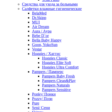
Средства для ухода за больными
Салфетки влажные гигиенические
BelaMed
Dr.Skipp
MUI
Air Dream
Aura / Аура
Bebe D`or
Bella Baby Happy
Goon, YokoSun
Vestar
Huggies / Хаггис
Huggies Classic
Huggies Elite Soft
Huggies Ultra Comfort
Pampers / Памперс
Pampers Baby Fresh
Pampers Clean&Play
Pampers Naturals
Pampers Sensitive
Ponky/ Понки
Pozzy/ Пози
Pure
Seni/ Сени