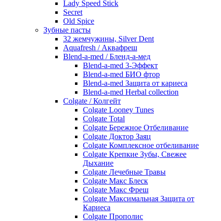
Lady Speed Stick
Secret
Old Spice
Зубные пасты
32 жемчужины, Silver Dent
Aquafresh / Аквафреш
Blend-a-med / Бленд-а-мед
Blend-a-med 3-Эффект
Blend-a-med БИО фтор
Blend-a-med Защита от кариеса
Blend-a-med Herbal collection
Colgate / Колгейт
Colgate Looney Tunes
Colgate Total
Colgate Бережное Отбеливание
Colgate Доктор Заяц
Colgate Комплексное отбеливание
Colgate Крепкие Зубы, Свежее
Дыхание
Colgate Лечебные Травы
Colgate Макс Блеск
Colgate Макс Фреш
Colgate Максимальная Защита от
Кариеса
Colgate Прополис