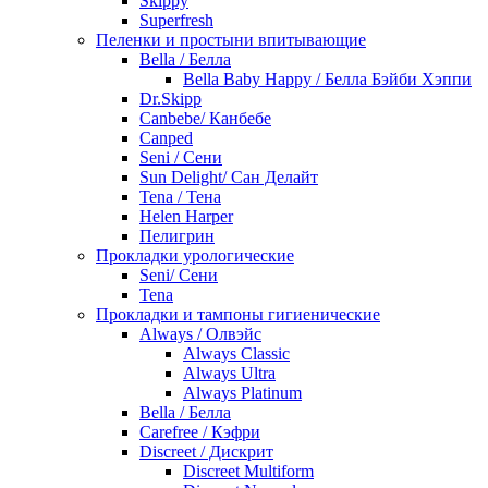
Skippy
Superfresh
Пеленки и простыни впитывающие
Bella / Белла
Bella Baby Happy / Белла Бэйби Хэппи
Dr.Skipp
Canbebe/ Канбебе
Canped
Seni / Сени
Sun Delight/ Сан Делайт
Tena / Тена
Helen Harper
Пелигрин
Прокладки урологические
Seni/ Сени
Tena
Прокладки и тампоны гигиенические
Always / Олвэйс
Always Classic
Always Ultra
Always Platinum
Bella / Белла
Carefree / Кэфри
Discreet / Дискрит
Discreet Multiform