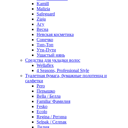
Kamill
Malizia
Safeguard
Ziaja
Агу
Весна
Невская косметика
Сонечко
Тип-Топ
Ути-Пути
Ушастый нянь
Средства для укладки волос
Wellaflex
4 Seasons, Professional Style
Туалетная бумага, бумажные полотенца и
салфетки
Pero
Перышко
Bella / Белла
Familia/ Фамилия
Fesko
Ecolo
Regina / Регина
Selpak / Селпак
Лилия