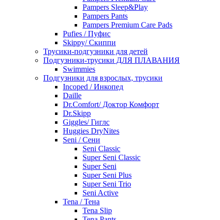
Pampers Sleep&Play
Pampers Pants
Pampers Premium Care Pads
Pufies / Пуфис
Skippy/ Скиппи
Трусики-подгузники для детей
Подгузники-трусики ДЛЯ ПЛАВАНИЯ
Swimmies
Подгузники для взрослых, трусики
Incoped / Инкопед
Daille
Dr.Comfort/ Доктор Комфорт
Dr.Skipp
Giggles/ Гиглс
Huggies DryNites
Seni / Сени
Seni Classic
Super Seni Classic
Super Seni
Super Seni Plus
Super Seni Trio
Seni Active
Tena / Тена
Tena Slip
Tena Pants