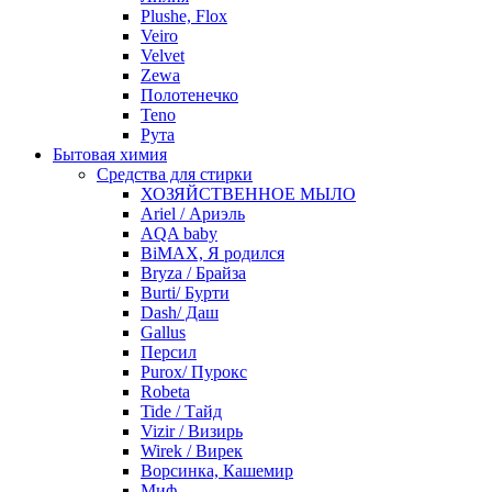
Plushe, Flox
Veiro
Velvet
Zewa
Полотенечко
Teno
Рута
Бытовая химия
Средства для стирки
ХОЗЯЙСТВЕННОЕ МЫЛО
Ariel / Ариэль
AQA baby
BiMAX, Я родился
Bryza / Брайза
Burti/ Бурти
Dash/ Даш
Gallus
Персил
Purox/ Пурокс
Robeta
Tide / Тайд
Vizir / Визирь
Wirek / Вирек
Ворсинка, Кашемир
Миф