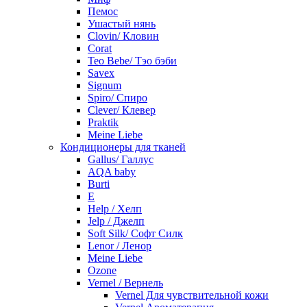
Пемос
Ушастый нянь
Clovin/ Кловин
Corat
Teo Bebe/ Тэо бэби
Savex
Signum
Spiro/ Спиро
Clever/ Клевер
Praktik
Meine Liebe
Кондиционеры для тканей
Gallus/ Галлус
AQA baby
Burti
E
Help / Хелп
Jelp / Джелп
Soft Silk/ Софт Силк
Lenor / Ленор
Meine Liebe
Ozone
Vernel / Вернель
Vernel Для чувствительной кожи