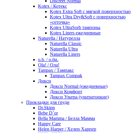
Discreet Normal
Kotex / Котекс
Kotex Extra Soft с мягкой поверхностью
Kotex Ultra Dry&Soft с поверхностью
«сеточка»
Kotex UltraSorb тампоны
Kotex Liners ежедневные
Naturella / Натурелла
Naturella Classic
Naturella Ultra
Naturella Liners
o.b. / о.би.
Ola! / Ола!
Tampax / Тампакс
Tampax Compak
Дикси
Дикси Normal (ежедневные)
Дикси Комфорт
Дикси Ультра (ультратонкие)
Прокладки для груди
Dr.Skipp
Bebe D`or
Bella Mamma / Белла Мамма
Happy Care
Helen Harper / Хелен Харпер