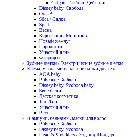
Colgate Тройное Действие
Disney baby, Свобода
Oral-B
Silca / Силка
Splat
Весна
Корпорация Монстров
Новый жемчуг
Пародонтол
Ушастый нянь
Фтородент
Зубные щетки / Электрические зубные щетки
Крема, масла, молочко, присыпки для тела
AQA baby
Bübchen / Бюбхен
Disney baby, Svoboda baby
Seni/ Сени
Детская косметика
Тип-Топ
Ушастый нянь
Весна
Шампуни, бальзамы, маски для волос
Bübchen / Бюбхен
Disney baby, Svoboda
Head & Shoulders / Хэд энд Шолдерс