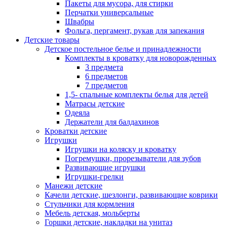
Пакеты для мусора, для стирки
Перчатки универсальные
Швабры
Фольга, пергамент, рукав для запекания
Детские товары
Детское постельное белье и принадлежности
Комплекты в кроватку для новорожденных
3 предмета
6 предметов
7 предметов
1,5- спальные комплекты белья для детей
Матрасы детские
Одеяла
Держатели для балдахинов
Кроватки детские
Игрушки
Игрушки на коляску и кроватку
Погремушки, прорезыватели для зубов
Развивающие игрушки
Игрушки-грелки
Манежи детские
Качели детские, шезлонги, развивающие коврики
Стульчики для кормления
Мебель детская, мольберты
Горшки детские, накладки на унитаз