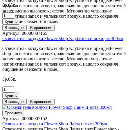
Освежитель воздуха Flower Shop Клубника и орхидеяFlower
3p.85к.
shop - освежители воздуха, завоевавшие доверие покупателей
за неизменно высокое качество. Мгновенно устраняют
неприятный запах и увлажняют воздух, надолго сохраняя
ощущение свежести в поме..
Купить
В закладки
В сравнение
Артикул:
00000007165
Освежитель воздуха Flower Shop Клубника и орхидея 300мл
Освежитель воздуха Flower Shop Клубника и орхидеяFlower
shop - освежители воздуха, завоевавшие доверие покупателей
за неизменно высокое качество. Мгновенно устраняют
неприятный запах и увлажняют воздух, надолго сохраняя
ощущение свежести в поме..
3p.85к.
Купить
В закладки
В сравнение
Просмотр
Артикул:
00000007152
Освежитель воздуха Flower Shop Лайм и мята 300мл
Освежитель воздуха Flower Shop Лайм и мятаFlower shop -