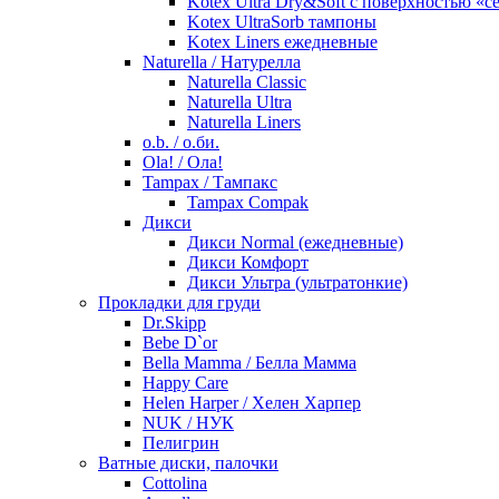
Kotex Ultra Dry&Soft с поверхностью «с
Kotex UltraSorb тампоны
Kotex Liners ежедневные
Naturella / Натурелла
Naturella Classic
Naturella Ultra
Naturella Liners
o.b. / о.би.
Ola! / Ола!
Tampax / Тампакс
Tampax Compak
Дикси
Дикси Normal (ежедневные)
Дикси Комфорт
Дикси Ультра (ультратонкие)
Прокладки для груди
Dr.Skipp
Bebe D`or
Bella Mamma / Белла Мамма
Happy Care
Helen Harper / Хелен Харпер
NUK / НУК
Пелигрин
Ватные диски, палочки
Cottolina