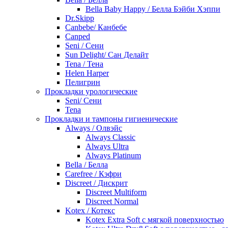
Bella Baby Happy / Белла Бэйби Хэппи
Dr.Skipp
Canbebe/ Канбебе
Canped
Seni / Сени
Sun Delight/ Сан Делайт
Tena / Тена
Helen Harper
Пелигрин
Прокладки урологические
Seni/ Сени
Tena
Прокладки и тампоны гигиенические
Always / Олвэйс
Always Classic
Always Ultra
Always Platinum
Bella / Белла
Carefree / Кэфри
Discreet / Дискрит
Discreet Multiform
Discreet Normal
Kotex / Котекс
Kotex Extra Soft с мягкой поверхностью