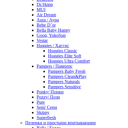
Dr.Skipp
MUI
Air Dream
Aura / Аура
Bebe D`or
Bella Baby Happy
Goon, YokoSun
Vestar
Huggies / Хаггис
Huggies Classic
Huggies Elite Soft
Huggies Ultra Comfort
Pampers / Памперс
Pampers Baby Fresh
Pampers Clean&Play
Pampers Naturals
Pampers Sensitive
Ponky/ Понки
Pozzy/ Пози
Pure
Seni/ Сени
Skippy
Superfresh
Пеленки и простыни впитывающие
Bella / Белла