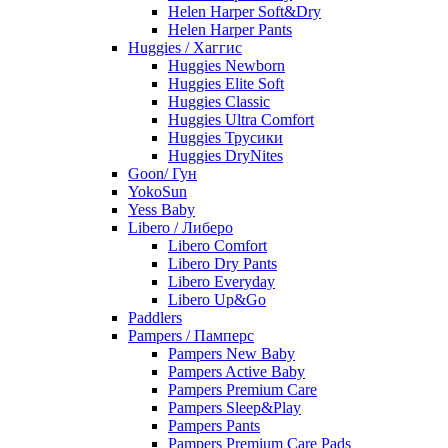
Helen Harper Soft&Dry
Helen Harper Pants
Huggies / Хаггис
Huggies Newborn
Huggies Elite Soft
Huggies Classic
Huggies Ultra Comfort
Huggies Трусики
Huggies DryNites
Goon/ Гун
YokoSun
Yess Baby
Libero / Либеро
Libero Comfort
Libero Dry Pants
Libero Everyday
Libero Up&Go
Paddlers
Pampers / Памперс
Pampers New Baby
Pampers Active Baby
Pampers Premium Care
Pampers Sleep&Play
Pampers Pants
Pampers Premium Care Pads