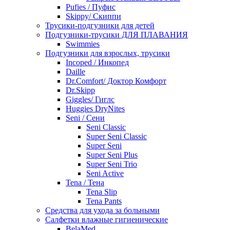
Pufies / Пуфис
Skippy/ Скиппи
Трусики-подгузники для детей
Подгузники-трусики ДЛЯ ПЛАВАНИЯ
Swimmies
Подгузники для взрослых, трусики
Incoped / Инкопед
Daille
Dr.Comfort/ Доктор Комфорт
Dr.Skipp
Giggles/ Гиглс
Huggies DryNites
Seni / Сени
Seni Classic
Super Seni Classic
Super Seni
Super Seni Plus
Super Seni Trio
Seni Active
Tena / Тена
Tena Slip
Tena Pants
Средства для ухода за больными
Салфетки влажные гигиенические
BelaMed