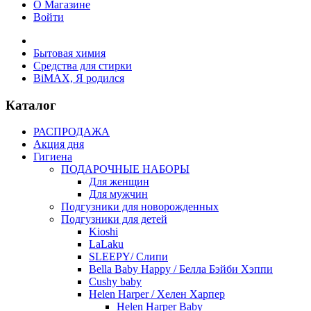
О Магазине
Войти
Бытовая химия
Средства для стирки
BiMAX, Я родился
Каталог
РАСПРОДАЖА
Акция дня
Гигиена
ПОДАРОЧНЫЕ НАБОРЫ
Для женщин
Для мужчин
Подгузники для новорожденных
Подгузники для детей
Kioshi
LaLaku
SLEEPY/ Слипи
Bella Baby Happy / Белла Бэйби Хэппи
Cushy baby
Helen Harper / Хелен Харпер
Helen Harper Baby