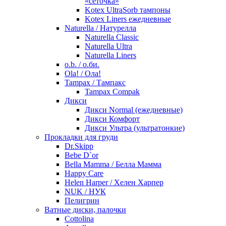
«сеточка»
Kotex UltraSorb тампоны
Kotex Liners ежедневные
Naturella / Натурелла
Naturella Classic
Naturella Ultra
Naturella Liners
o.b. / о.би.
Ola! / Ола!
Tampax / Тампакс
Tampax Compak
Дикси
Дикси Normal (ежедневные)
Дикси Комфорт
Дикси Ультра (ультратонкие)
Прокладки для груди
Dr.Skipp
Bebe D`or
Bella Mamma / Белла Мамма
Happy Care
Helen Harper / Хелен Харпер
NUK / НУК
Пелигрин
Ватные диски, палочки
Cottolina