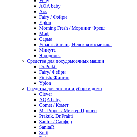
Velly
AQA baby
Aos
Fairy / Фэйри
Yplon
Morning Fresh / Морнинг Фреш
Миф
Сарма
Ушастый нянь, Невская косметика
Минута
Я родился
Средства для посудомоечных машин
Dr.Prakti
Fairy/ Фейри
Finish/ Финиш
Yplon
Средства для чистки и уборки дома
Clever
AQA baby
Comet / Комет
Mr. Proper / Мистер Пропер
Praktik, Dr.Prakti
Sanfor / Санфор
SanitaR
Sorti