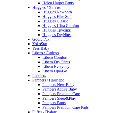
Helen Harper Pants
Huggies / Хаггис
Huggies Newborn
Huggies Elite Soft
Huggies Classic
Huggies Ultra Comfort
Huggies Трусики
Huggies DryNites
Goon/ Гун
YokoSun
Yess Baby
Libero / Либеро
Libero Comfort
Libero Dry Pants
Libero Everyday
Libero Up&Go
Paddlers
Pampers / Памперс
Pampers New Baby
Pampers Active Baby
Pampers Premium Care
Pampers Sleep&Play
Pampers Pants
Pampers Premium Care Pads
Pufies / Пуфис