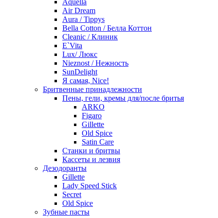
Aquella
Air Dream
Aura / Tippys
Bella Cotton / Белла Коттон
Cleanic / Клиник
E`Vita
Lux/ Люкс
Nieznost / Нежность
SunDelight
Я самая, Nice!
Бритвенные принадлежности
Пены, гели, кремы для/после бритья
ARKO
Figaro
Gillette
Old Spice
Satin Care
Станки и бритвы
Кассеты и лезвия
Дезодоранты
Gillette
Lady Speed Stick
Secret
Old Spice
Зубные пасты