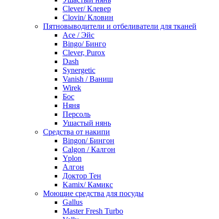
Clever/ Клевер
Clovin/ Кловин
Пятновыводители и отбеливатели для тканей
Ace / Эйс
Bingo/ Бинго
Clever, Purox
Dash
Synergetic
Vanish / Ваниш
Wirek
Бос
Няня
Персоль
Ушастый нянь
Средства от накипи
Bingon/ Бингон
Calgon / Калгон
Yplon
Алгон
Доктор Тен
Kamix/ Камикс
Моющие средства для посуды
Gallus
Master Fresh Turbo