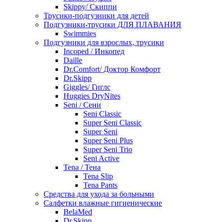
Skippy/ Скиппи
Трусики-подгузники для детей
Подгузники-трусики ДЛЯ ПЛАВАНИЯ
Swimmies
Подгузники для взрослых, трусики
Incoped / Инкопед
Daille
Dr.Comfort/ Доктор Комфорт
Dr.Skipp
Giggles/ Гиглс
Huggies DryNites
Seni / Сени
Seni Classic
Super Seni Classic
Super Seni
Super Seni Plus
Super Seni Trio
Seni Active
Tena / Тена
Tena Slip
Tena Pants
Средства для ухода за больными
Салфетки влажные гигиенические
BelaMed
Dr.Skipp