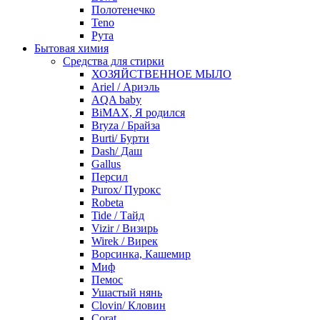
Полотенечко
Teno
Рута
Бытовая химия
Средства для стирки
ХОЗЯЙСТВЕННОЕ МЫЛО
Ariel / Ариэль
AQA baby
BiMAX, Я родился
Bryza / Брайза
Burti/ Бурти
Dash/ Даш
Gallus
Персил
Purox/ Пурокс
Robeta
Tide / Тайд
Vizir / Визирь
Wirek / Вирек
Ворсинка, Кашемир
Миф
Пемос
Ушастый нянь
Clovin/ Кловин
Corat