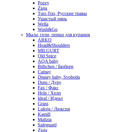
Pozzy
Ziaja
Тип-Топ, Русские травы
Ушастый нянь
Wella
Wash&Go
Мыла, гели, пенки для купания
ARKO
Head&Shoulders
MILGURT
Old Spice
AQA baby
Bübchen / Бюбхен
Camay
Disney baby, Svoboda
Duru / Дуру
Fax / Факс
Help / Хелп
Ideal / Идеал
Grass
Luksja / Люксия
Kamill
Malizia
Safeguard
Ziaja