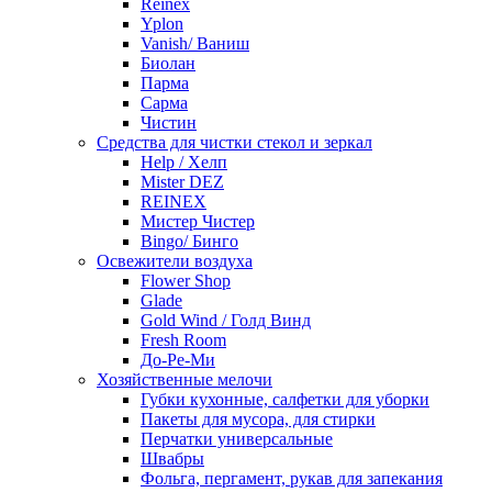
Reinex
Yplon
Vanish/ Ваниш
Биолан
Парма
Сарма
Чистин
Средства для чистки стекол и зеркал
Help / Хелп
Mister DEZ
REINEX
Мистер Чистер
Bingo/ Бинго
Освежители воздуха
Flower Shop
Glade
Gold Wind / Голд Винд
Fresh Room
До-Ре-Ми
Хозяйственные мелочи
Губки кухонные, салфетки для уборки
Пакеты для мусора, для стирки
Перчатки универсальные
Швабры
Фольга, пергамент, рукав для запекания