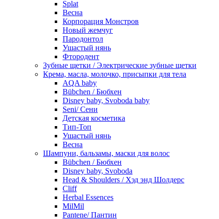
Splat
Весна
Корпорация Монстров
Новый жемчуг
Пародонтол
Ушастый нянь
Фтородент
Зубные щетки / Электрические зубные щетки
Крема, масла, молочко, присыпки для тела
AQA baby
Bübchen / Бюбхен
Disney baby, Svoboda baby
Seni/ Сени
Детская косметика
Тип-Топ
Ушастый нянь
Весна
Шампуни, бальзамы, маски для волос
Bübchen / Бюбхен
Disney baby, Svoboda
Head & Shoulders / Хэд энд Шолдерс
Cliff
Herbal Essences
MilMil
Pantene/ Пантин