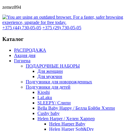
zemez894
+375 (44) 730-05-05
+375 (29) 730-05-05
Каталог
РАСПРОДАЖА
Акция дня
Гигиена
ПОДАРОЧНЫЕ НАБОРЫ
Для женщин
Для мужчин
Подгузники для новорожденных
Подгузники для детей
Kioshi
LaLaku
SLEEPY/ Слипи
Bella Baby Happy / Белла Бэйби Хэппи
Cushy baby
Helen Harper / Хелен Харпер
Helen Harper Baby
Helen Harper Soft&Dry