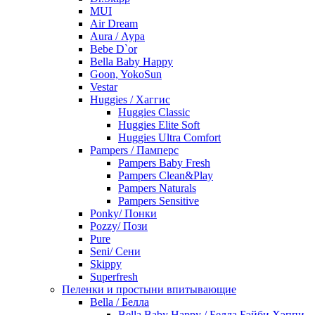
MUI
Air Dream
Aura / Аура
Bebe D`or
Bella Baby Happy
Goon, YokoSun
Vestar
Huggies / Хаггис
Huggies Classic
Huggies Elite Soft
Huggies Ultra Comfort
Pampers / Памперс
Pampers Baby Fresh
Pampers Clean&Play
Pampers Naturals
Pampers Sensitive
Ponky/ Понки
Pozzy/ Пози
Pure
Seni/ Сени
Skippy
Superfresh
Пеленки и простыни впитывающие
Bella / Белла
Bella Baby Happy / Белла Бэйби Хэппи