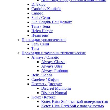
Dr.Skipp
Canbebe/ Канбебе
Canped
Seni / Сени
Sun Delight/ Сан Делайт
Tena / Тена
Helen Harper
Пелигрин
Прокладки урологические
Seni/ Сени
Tena
Прокладки и тампоны гигиенические
Always / Олвэйс
Always Classic
Always Ultra
Always Platinum
Bella / Белла
Carefree / Кэфри
Discreet / Дискрит
Discreet Multiform
Discreet Normal
Kotex / Котекс
Kotex Extra Soft с мягкой поверхностью
Kotex Ultra Dry&Soft с поверхностью