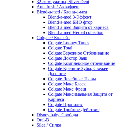
32 жемчужины, Silver Dent
Aquafresh / Аквафреш
Blend-a-med / Бленд-а-мед
Blend-a-med 3-Эффект
Blend-a-med БИО фтор
Blend-a-med Защита от кариеса
Blend-a-med Herbal collection
Colgate / Колгейт
Colgate Looney Tunes
Colgate Total
Colgate Бережное Отбеливание
Colgate Доктор Заяц
Colgate Комплексное отбеливание
Colgate Крепкие Зубы, Свежее
Дыхание
Colgate Лечебные Травы
Colgate Макс Блеск
Colgate Макс Фреш
Colgate Максимальная Защита от
Кариеса
Colgate Прополис
Colgate Тройное Действие
Disney baby, Свобода
Oral-B
Silca / Силка