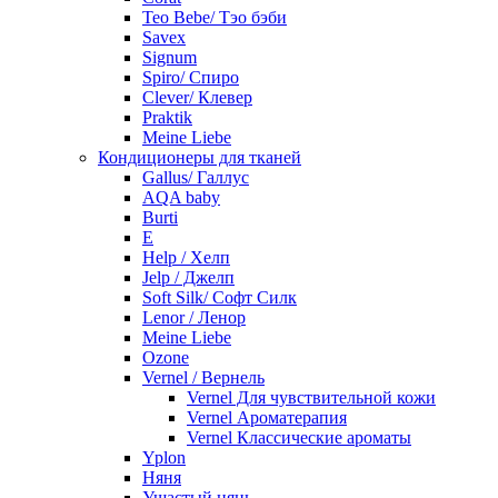
Teo Bebe/ Тэо бэби
Savex
Signum
Spiro/ Спиро
Clever/ Клевер
Praktik
Meine Liebe
Кондиционеры для тканей
Gallus/ Галлус
AQA baby
Burti
E
Help / Хелп
Jelp / Джелп
Soft Silk/ Софт Силк
Lenor / Ленор
Meine Liebe
Ozone
Vernel / Вернель
Vernel Для чувствительной кожи
Vernel Ароматерапия
Vernel Классические ароматы
Yplon
Няня
Ушастый нянь