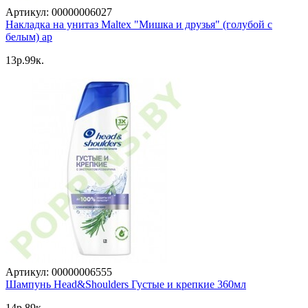
Артикул: 00000006027
Накладка на унитаз Maltex "Мишка и друзья" (голубой с
белым) ар
13p.99к.
Артикул: 00000006555
Шампунь Head&Shoulders Густые и крепкие 360мл
14p.89к.