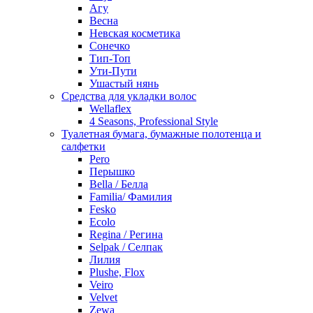
Агу
Весна
Невская косметика
Сонечко
Тип-Топ
Ути-Пути
Ушастый нянь
Средства для укладки волос
Wellaflex
4 Seasons, Professional Style
Туалетная бумага, бумажные полотенца и
салфетки
Pero
Перышко
Bella / Белла
Familia/ Фамилия
Fesko
Ecolo
Regina / Регина
Selpak / Селпак
Лилия
Plushe, Flox
Veiro
Velvet
Zewa