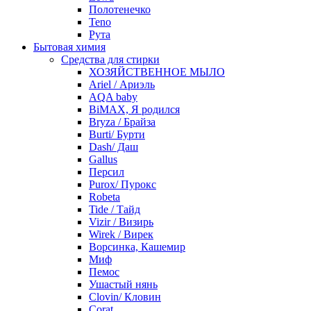
Полотенечко
Teno
Рута
Бытовая химия
Средства для стирки
ХОЗЯЙСТВЕННОЕ МЫЛО
Ariel / Ариэль
AQA baby
BiMAX, Я родился
Bryza / Брайза
Burti/ Бурти
Dash/ Даш
Gallus
Персил
Purox/ Пурокс
Robeta
Tide / Тайд
Vizir / Визирь
Wirek / Вирек
Ворсинка, Кашемир
Миф
Пемос
Ушастый нянь
Clovin/ Кловин
Corat