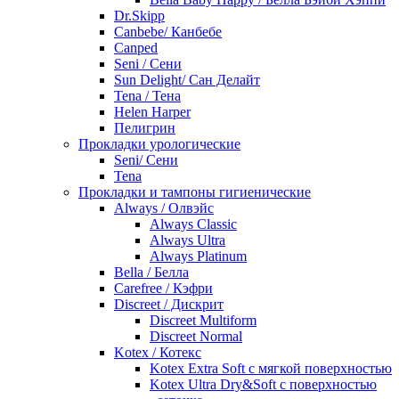
Dr.Skipp
Canbebe/ Канбебе
Canped
Seni / Сени
Sun Delight/ Сан Делайт
Tena / Тена
Helen Harper
Пелигрин
Прокладки урологические
Seni/ Сени
Tena
Прокладки и тампоны гигиенические
Always / Олвэйс
Always Classic
Always Ultra
Always Platinum
Bella / Белла
Carefree / Кэфри
Discreet / Дискрит
Discreet Multiform
Discreet Normal
Kotex / Котекс
Kotex Extra Soft с мягкой поверхностью
Kotex Ultra Dry&Soft с поверхностью