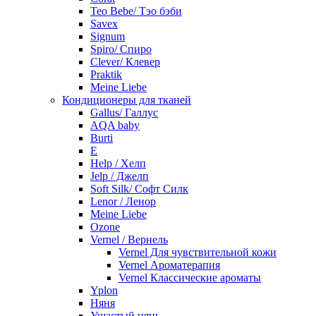
Teo Bebe/ Тэо бэби
Savex
Signum
Spiro/ Спиро
Clever/ Клевер
Praktik
Meine Liebe
Кондиционеры для тканей
Gallus/ Галлус
AQA baby
Burti
E
Help / Хелп
Jelp / Джелп
Soft Silk/ Софт Силк
Lenor / Ленор
Meine Liebe
Ozone
Vernel / Вернель
Vernel Для чувствительной кожи
Vernel Ароматерапия
Vernel Классические ароматы
Yplon
Няня
Ушастый нянь