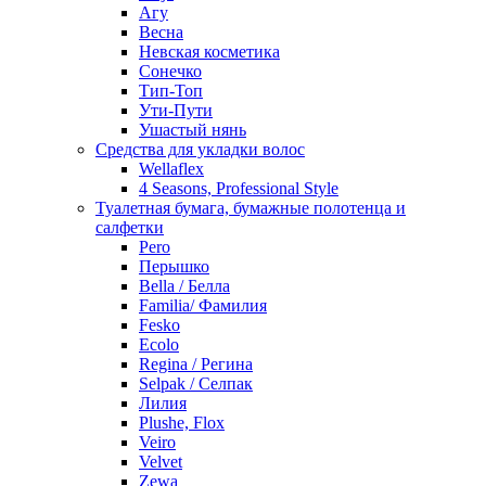
Агу
Весна
Невская косметика
Сонечко
Тип-Топ
Ути-Пути
Ушастый нянь
Средства для укладки волос
Wellaflex
4 Seasons, Professional Style
Туалетная бумага, бумажные полотенца и
салфетки
Pero
Перышко
Bella / Белла
Familia/ Фамилия
Fesko
Ecolo
Regina / Регина
Selpak / Селпак
Лилия
Plushe, Flox
Veiro
Velvet
Zewa