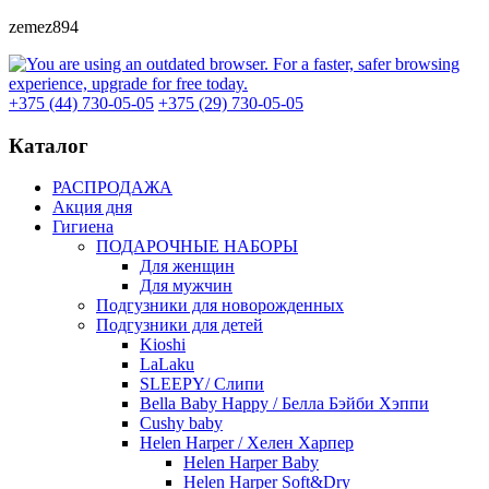
zemez894
+375 (44) 730-05-05
+375 (29) 730-05-05
Каталог
РАСПРОДАЖА
Акция дня
Гигиена
ПОДАРОЧНЫЕ НАБОРЫ
Для женщин
Для мужчин
Подгузники для новорожденных
Подгузники для детей
Kioshi
LaLaku
SLEEPY/ Слипи
Bella Baby Happy / Белла Бэйби Хэппи
Cushy baby
Helen Harper / Хелен Харпер
Helen Harper Baby
Helen Harper Soft&Dry