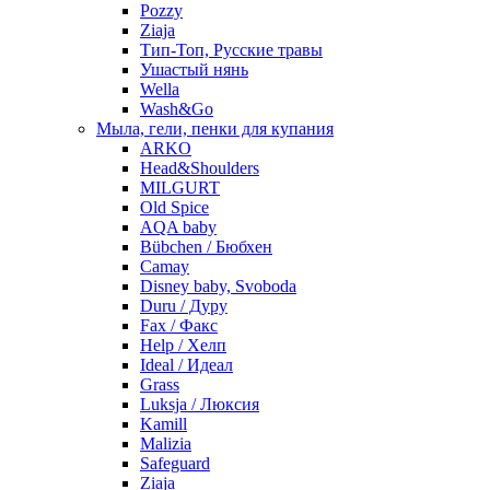
Pozzy
Ziaja
Тип-Топ, Русские травы
Ушастый нянь
Wella
Wash&Go
Мыла, гели, пенки для купания
ARKO
Head&Shoulders
MILGURT
Old Spice
AQA baby
Bübchen / Бюбхен
Camay
Disney baby, Svoboda
Duru / Дуру
Fax / Факс
Help / Хелп
Ideal / Идеал
Grass
Luksja / Люксия
Kamill
Malizia
Safeguard
Ziaja