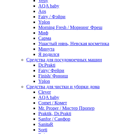
Velly
AQA baby
Aos
Fairy / Фэйри
Yplon
Morning Fresh / Морнинг Фреш
Миф
Сарма
Ушастый нянь, Невская косметика
Минута
Я родился
Средства для посудомоечных машин
Dr.Prakti
Fairy/ Фейри
Finish/ Финиш
Yplon
Средства для чистки и уборки дома
Clever
AQA baby
Comet / Комет
Mr. Proper / Мистер Пропер
Praktik, Dr.Prakti
Sanfor / Санфор
SanitaR
Sorti