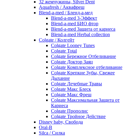
32 жемчужины, Silver Dent
Aquafresh / Аквафреш
Blend-a-med / Бленд-а-мед
Blend-a-med 3-Эффект
Blend-a-med БИО фтор
Blend-a-med Защита от кариеса
Blend-a-med Herbal collection
Colgate / Колгейт
Colgate Looney Tunes
Colgate Total
Colgate Бережное Отбеливание
Colgate Доктор Заяц
Colgate Комплексное отбеливание
Colgate Крепкие Зубы, Свежее
Дыхание
Colgate Лечебные Травы
Colgate Макс Блеск
Colgate Макс Фреш
Colgate Максимальная Защита от
Кариеса
Colgate Прополис
Colgate Тройное Действие
Disney baby, Свобода
Oral-B
Silca / Силка