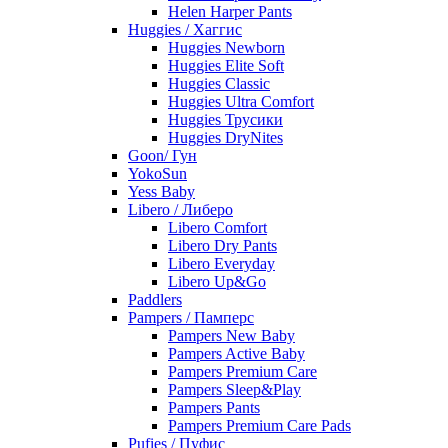
Helen Harper Pants
Huggies / Хаггис
Huggies Newborn
Huggies Elite Soft
Huggies Classic
Huggies Ultra Comfort
Huggies Трусики
Huggies DryNites
Goon/ Гун
YokoSun
Yess Baby
Libero / Либеро
Libero Comfort
Libero Dry Pants
Libero Everyday
Libero Up&Go
Paddlers
Pampers / Памперс
Pampers New Baby
Pampers Active Baby
Pampers Premium Care
Pampers Sleep&Play
Pampers Pants
Pampers Premium Care Pads
Pufies / Пуфис