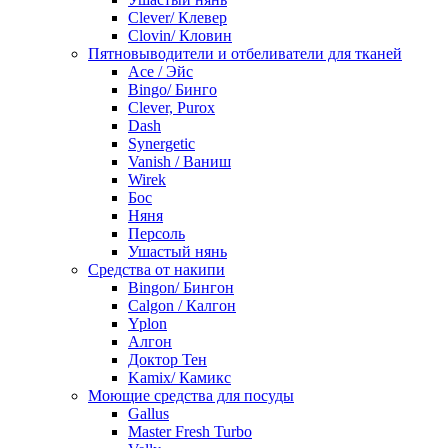
Clever/ Клевер
Clovin/ Кловин
Пятновыводители и отбеливатели для тканей
Ace / Эйс
Bingo/ Бинго
Clever, Purox
Dash
Synergetic
Vanish / Ваниш
Wirek
Бос
Няня
Персоль
Ушастый нянь
Средства от накипи
Bingon/ Бингон
Calgon / Калгон
Yplon
Алгон
Доктор Тен
Kamix/ Камикс
Моющие средства для посуды
Gallus
Master Fresh Turbo