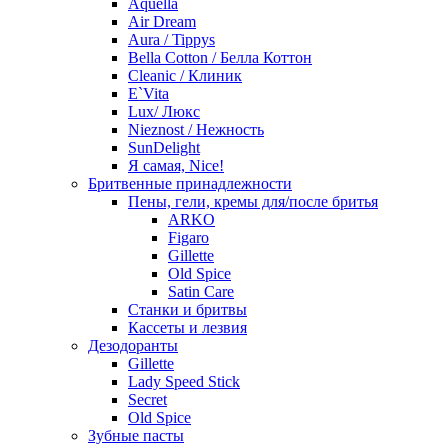
Aquella
Air Dream
Aura / Tippys
Bella Cotton / Белла Коттон
Cleanic / Клиник
E`Vita
Lux/ Люкс
Nieznost / Нежность
SunDelight
Я самая, Nice!
Бритвенные принадлежности
Пены, гели, кремы для/после бритья
ARKO
Figaro
Gillette
Old Spice
Satin Care
Станки и бритвы
Кассеты и лезвия
Дезодоранты
Gillette
Lady Speed Stick
Secret
Old Spice
Зубные пасты