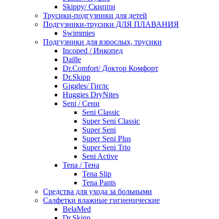
Skippy/ Скиппи
Трусики-подгузники для детей
Подгузники-трусики ДЛЯ ПЛАВАНИЯ
Swimmies
Подгузники для взрослых, трусики
Incoped / Инкопед
Daille
Dr.Comfort/ Доктор Комфорт
Dr.Skipp
Giggles/ Гиглс
Huggies DryNites
Seni / Сени
Seni Classic
Super Seni Classic
Super Seni
Super Seni Plus
Super Seni Trio
Seni Active
Tena / Тена
Tena Slip
Tena Pants
Средства для ухода за больными
Салфетки влажные гигиенические
BelaMed
Dr.Skipp