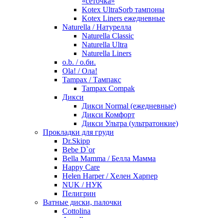
«сеточка»
Kotex UltraSorb тампоны
Kotex Liners ежедневные
Naturella / Натурелла
Naturella Classic
Naturella Ultra
Naturella Liners
o.b. / о.би.
Ola! / Ола!
Tampax / Тампакс
Tampax Compak
Дикси
Дикси Normal (ежедневные)
Дикси Комфорт
Дикси Ультра (ультратонкие)
Прокладки для груди
Dr.Skipp
Bebe D`or
Bella Mamma / Белла Мамма
Happy Care
Helen Harper / Хелен Харпер
NUK / НУК
Пелигрин
Ватные диски, палочки
Cottolina