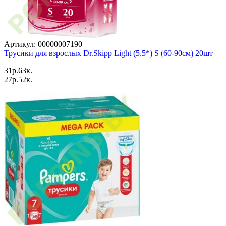
Артикул: 00000007190
Трусики для взрослых Dr.Skipp Light (5,5*) S (60-90см) 20шт
31p.63к.
27p.52к.