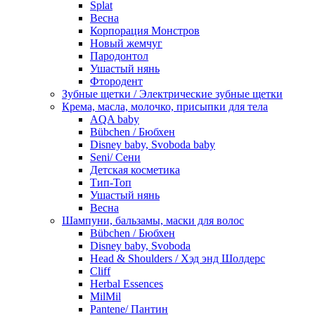
Splat
Весна
Корпорация Монстров
Новый жемчуг
Пародонтол
Ушастый нянь
Фтородент
Зубные щетки / Электрические зубные щетки
Крема, масла, молочко, присыпки для тела
AQA baby
Bübchen / Бюбхен
Disney baby, Svoboda baby
Seni/ Сени
Детская косметика
Тип-Топ
Ушастый нянь
Весна
Шампуни, бальзамы, маски для волос
Bübchen / Бюбхен
Disney baby, Svoboda
Head & Shoulders / Хэд энд Шолдерс
Cliff
Herbal Essences
MilMil
Pantene/ Пантин