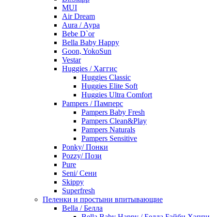
MUI
Air Dream
Aura / Аура
Bebe D`or
Bella Baby Happy
Goon, YokoSun
Vestar
Huggies / Хаггис
Huggies Classic
Huggies Elite Soft
Huggies Ultra Comfort
Pampers / Памперс
Pampers Baby Fresh
Pampers Clean&Play
Pampers Naturals
Pampers Sensitive
Ponky/ Понки
Pozzy/ Пози
Pure
Seni/ Сени
Skippy
Superfresh
Пеленки и простыни впитывающие
Bella / Белла
Bella Baby Happy / Белла Бэйби Хэппи