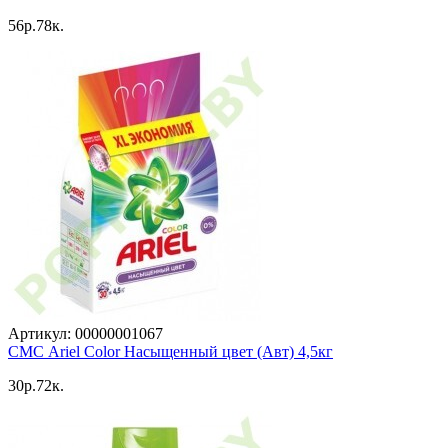
56p.78к.
Артикул: 00000001067
СМС Ariel Color Насыщенный цвет (Авт) 4,5кг
30p.72к.