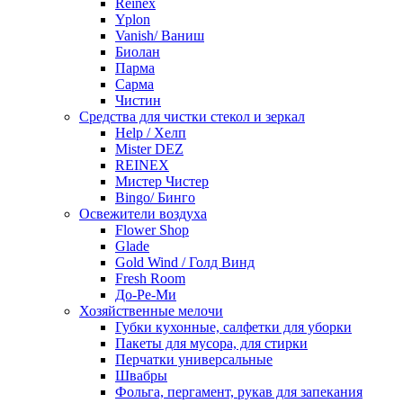
Reinex
Yplon
Vanish/ Ваниш
Биолан
Парма
Сарма
Чистин
Средства для чистки стекол и зеркал
Help / Хелп
Mister DEZ
REINEX
Мистер Чистер
Bingo/ Бинго
Освежители воздуха
Flower Shop
Glade
Gold Wind / Голд Винд
Fresh Room
До-Ре-Ми
Хозяйственные мелочи
Губки кухонные, салфетки для уборки
Пакеты для мусора, для стирки
Перчатки универсальные
Швабры
Фольга, пергамент, рукав для запекания